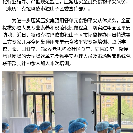
化行业指导、严酷规范监管，压紧压实全链条食物平安义务，
（来历：克拉玛依市独山子区委宣传部）。
为进一步压紧压实集顶用餐单元食物平安从体义务，全面
提拔办理人员专业素养和规范化操做程度，切实建牢全区平安
防地，近日，新疆克拉玛依市独山子区市场监视办理局特邀第
三方专家开展全区集顶用餐单元食物平安专题培训。13所学
校、长儿园食堂、7家养老机构及社区食堂、病院食堂、衔接
旅逛团餐的大型餐饮单元食物平安办理人员及市场监管系统包
联干部共计70余人加入本次培训。