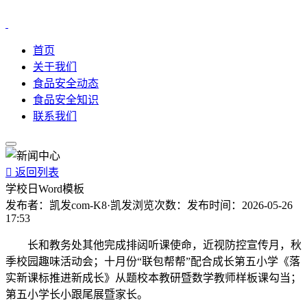
首页
关于我们
食品安全动态
食品安全知识
联系我们

返回列表
学校日Word模板
发布者：
凯发com-K8·凯发
浏览次数：
发布时间：
2026-05-26
17:53
长和教务处其他完成排闼听课使命，近视防控宣传月，秋
季校园趣味活动会；十月份“联包帮帮”配合成长第五小学《落
实新课标推进新成长》从题校本教研暨数学教师样板课勾当；
第五小学长小跟尾展暨家长。