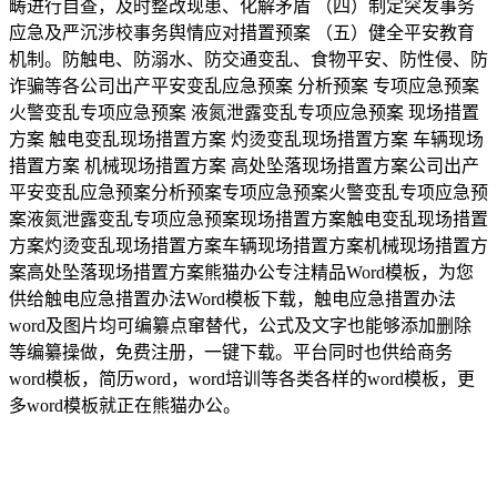
畴进行自查，及时整改现患、化解矛盾 （四）制定突发事务
应急及严沉涉校事务舆情应对措置预案 （五）健全平安教育
机制。防触电、防溺水、防交通变乱、食物平安、防性侵、防
诈骗等各公司出产平安变乱应急预案 分析预案 专项应急预案
火警变乱专项应急预案 液氮泄露变乱专项应急预案 现场措置
方案 触电变乱现场措置方案 灼烫变乱现场措置方案 车辆现场
措置方案 机械现场措置方案 高处坠落现场措置方案公司出产
平安变乱应急预案分析预案专项应急预案火警变乱专项应急预
案液氮泄露变乱专项应急预案现场措置方案触电变乱现场措置
方案灼烫变乱现场措置方案车辆现场措置方案机械现场措置方
案高处坠落现场措置方案熊猫办公专注精品Word模板，为您
供给触电应急措置办法Word模板下载，触电应急措置办法
word及图片均可编纂点窜替代，公式及文字也能够添加删除
等编纂操做，免费注册，一键下载。平台同时也供给商务
word模板，简历word，word培训等各类各样的word模板，更
多word模板就正在熊猫办公。