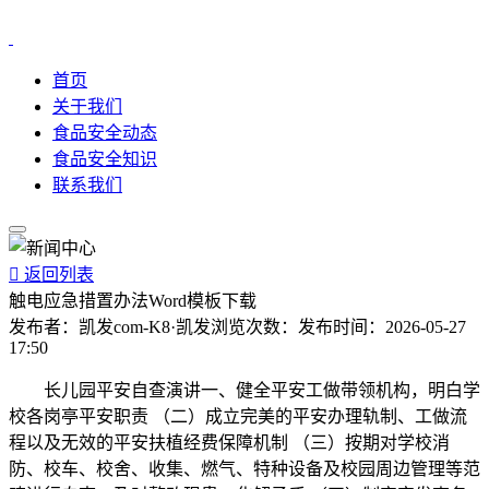
首页
关于我们
食品安全动态
食品安全知识
联系我们

返回列表
触电应急措置办法Word模板下载
发布者：
凯发com-K8·凯发
浏览次数：
发布时间：
2026-05-27
17:50
长儿园平安自查演讲一、健全平安工做带领机构，明白学
校各岗亭平安职责 （二）成立完美的平安办理轨制、工做流
程以及无效的平安扶植经费保障机制 （三）按期对学校消
防、校车、校舍、收集、燃气、特种设备及校园周边管理等范