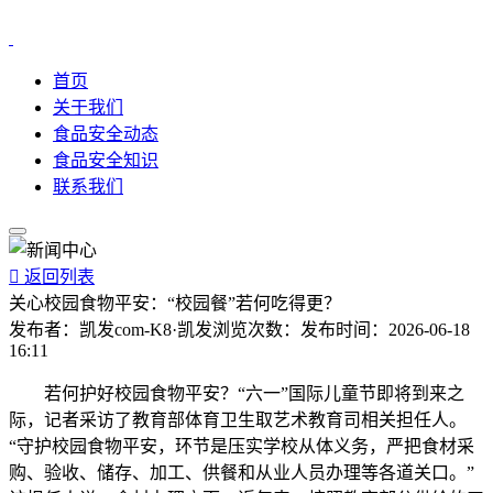
首页
关于我们
食品安全动态
食品安全知识
联系我们

返回列表
关心校园食物平安：“校园餐”若何吃得更？
发布者：
凯发com-K8·凯发
浏览次数：
发布时间：
2026-06-18
16:11
若何护好校园食物平安？“六一”国际儿童节即将到来之
际，记者采访了教育部体育卫生取艺术教育司相关担任人。
“守护校园食物平安，环节是压实学校从体义务，严把食材采
购、验收、储存、加工、供餐和从业人员办理等各道关口。”