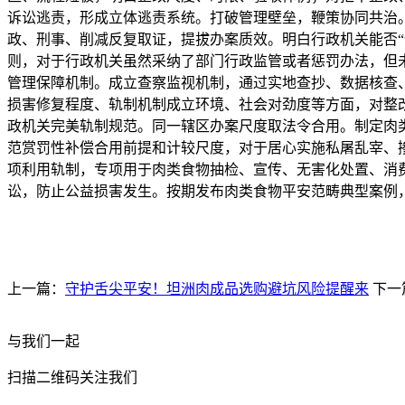
诉讼逃责，形成立体逃责系统。打破管理壁垒，鞭策协同共治
政、刑事、削减反复取证，提拔办案质效。明白行政机关能否“
则，对于行政机关虽然采纳了部门行政监管或者惩罚办法，但
管理保障机制。成立查察监视机制，通过实地查抄、数据核查
损害修复程度、轨制机制成立环境、社会对劲度等方面，对整
政机关完美轨制规范。同一辖区办案尺度取法令合用。制定肉
范赏罚性补偿合用前提和计较尺度，对于居心实施私屠乱宰、
项利用轨制，专项用于肉类食物抽检、宣传、无害化处置、消
讼，防止公益损害发生。按期发布肉类食物平安范畴典型案例，强化类
上一篇：
守护舌尖平安！坦洲肉成品选购避坑风险提醒来
下一
与我们一起
扫描二维码关注我们