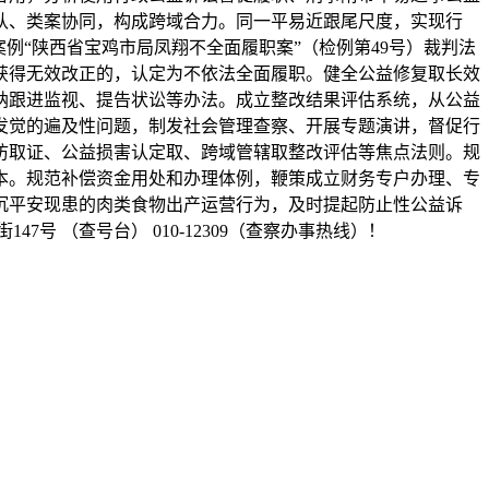
认、类案协同，构成跨域合力。同一平易近跟尾尺度，实现行
例“陕西省宝鸡市局凤翔不全面履职案”（检例第49号）裁判法
获得无效改正的，认定为不依法全面履职。健全公益修复取长效
纳跟进监视、提告状讼等办法。成立整改结果评估系统，从公益
发觉的遍及性问题，制发社会管理查察、开展专题演讲，督促行
访取证、公益损害认定取、跨域管辖取整改评估等焦点法则。规
本。规范补偿资金用处和办理体例，鞭策成立财务专户办理、专
沉平安现患的肉类食物出产运营行为，及时提起防止性公益诉
号 （查号台） 010-12309（查察办事热线）！