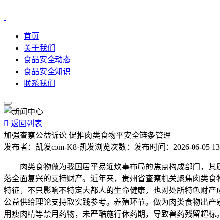
首页
关于我们
食品安全动态
食品安全知识
联系我们

返回列表
加强查察公益诉讼 促推肉类食物平安全链条管理
发布者：
凯发com-K8·凯发
浏览次数：
发布时间：
2026-06-05 13
肉类食物做为我国居平易近炊事布局的焦点构成部门，其质量
落全面复兴的支持财产。近年来，贵州省查察机关聚焦肉类食物
特征，不只影响不特定大都人的生命健康，也对处所特色财产
公益供给理论支持取实践参考。养殖环节。做为肉类食物出产
用瘦肉精等禁用药物，未严酷施行休药期，导致兽药残留超标