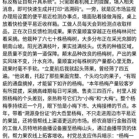
标及格证自帮开具系统”。只需跟着机械上的提醒，填入相关
消息，即可快速生成并打印“逃溯码”。一旁，就是区市场监视
办理局设置的便平易近检测办事点，墙面贴着操做海报，桌上
放着快检便平易近收样箱。工做人员每天会到检测点收取样
品，正在次日反馈检测成果。果农童顺富穿越正在杨梅林间忙
着采摘。他栽种了六七十株杨梅树，大多分布正在采光充脚的
朝南山坡。阳光洒满枝叶，果实挂满枝头。优秀的种植区域，
是质量不变的第一道保障。颠末品种改良的杨梅树，产出的果
实风味不变，汁水充沛。童顺富对每株树的产量都心里无数，
疏果时毫不手软。“立夏前后我就起头筛果，曾经筛了四五
遍。”他说着，托起了那些果面完整、个头均匀的果子，“有瑕
疵的通盘摘掉，才能留下如许的杨梅。”本年杨梅产量较客岁
有所提拔，采摘高峰期每日可采摘、售卖三四百斤。村里人按
照杨梅的个头差别，亲热称号它们为“小梅”和“大梅”。整个杨
梅季持续近一个月，眼下恰是小梅下市、大梅接棒的节点。本
年，带着“溯源身份证”的大岙里杨梅，不只走进周边市平易近
的果篮，还将借帮线上渠道更远的市场。桥农商银行金融百晓
的工做人员特地将曲播设备搬至杨梅山头，通过曲播带货的体
例，帮力果农线上拓客增收。村党总支应伟兵暗示：“杨梅一