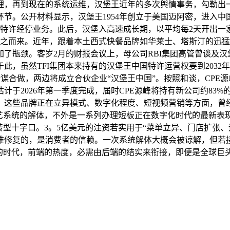
理，再到现在的系统运维，汉堡王近年的多次舆情事务，勾勒出
。公开材料显示，汉堡王1954年创立于美国迈阿密，进入中国市
国的特许经停业务。此后，汉堡入高速成长期，以平均每2天开出
随之而来。近年，跟着本土西式快餐品牌如华莱士、塔斯汀的迅
了瓶颈。客岁2月的财报会议上，母公司RBI集团高管曾谈及汉
虽然TFI集团本来持有的汉堡王中国特许运营权要到2032年才到
计谋合做，两边将成立合伙企业“汉堡王中国”。按照和谈，CPE
于2026年第一季度完成，届时CPE源峰将持有新公司约83%的
，这些品牌正在立异模式、数字化程度、短视频营销等方面，曾
艺系统的解体，不外是一系列办理短板正在数字化时代的最新表现
转型十字口。3。5亿美元的注资若实用于“菜单立异、门店扩张
难修复的，是消费者的信赖。一次系统解体大概会被谅解，但若
”的时代，前端的热度，必需由后端的结实来衔接，即便是全球巨