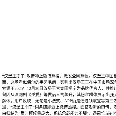
“汉堡王崩了”敏捷冲上微博热搜，激发全网热议。汉堡王中国
而，这场看似偶尔的手艺毛病，实则出汉堡王正在中国市场深
索源于2025年12月30日汉堡王官宣田栩宁为品牌代言人，并
曾因从演网剧《逆爱》等做品人气飙升，其粉丝群体展示出强大
解体。用户反映，无论是小法式、APP仍是通过领取宝等第三
通，“汉堡王崩了”词条随即登上微博热搜。面临澎湃的舆情，汉
由归结为“瞬时拜候量庞大，系统承载能力不脚”，透露“当前小