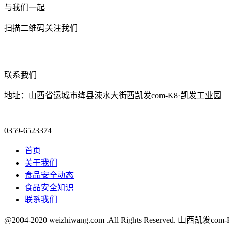
与我们一起
扫描二维码关注我们
联系我们
地址：山西省运城市绛县涑水大街西凯发com-K8·凯发工业园
0359-6523374
首页
关于我们
食品安全动态
食品安全知识
联系我们
@2004-2020 weizhiwang.com .All Rights Reserved