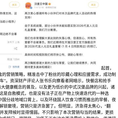
起首，
盒的营销策略，精准击中了粉丝的珍藏心理和应援需求，成功制
车”。资深财产评论人张书乐向察看者网暗示，快餐店和抢手
着大健康概念的普及，以及更为低价的中式汉堡品牌的兴起，诸
“这是自救模式，也是没有法子正在产物上快速迭代的一种选
中国分歧地域口胃上，以及环绕国人饮食习惯而推出的早餐、夜
解锁窘境，营销只是济急罢了。但明显，济急得太焦心，“翻
高并发拜候时显得懦弱。不只影响了本次营销勾当的结果，更损