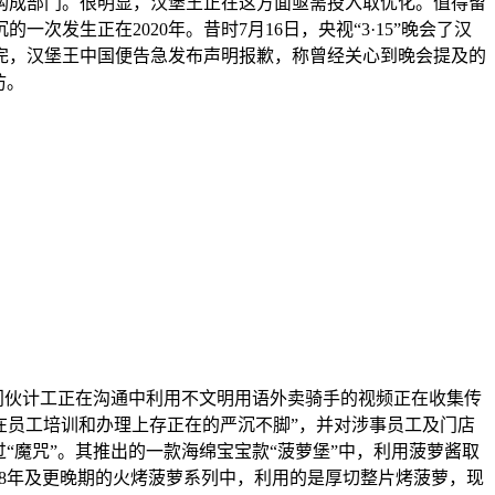
构成部门。很明显，汉堡王正在这方面亟需投入取优化。值得留
生正在2020年。昔时7月16日，央视“3·15”晚会了汉
完，汉堡王中国便告急发布声明报歉，称曾经关心到晚会提及的
访。
门伙计工正在沟通中利用不文明用语外卖骑手的视频正在收集传
正在员工培训和办理上存正在的严沉不脚”，并对涉事员工及门店
“魔咒”。其推出的一款海绵宝宝款“菠萝堡”中，利用菠萝酱取
18年及更晚期的火烤菠萝系列中，利用的是厚切整片烤菠萝，现