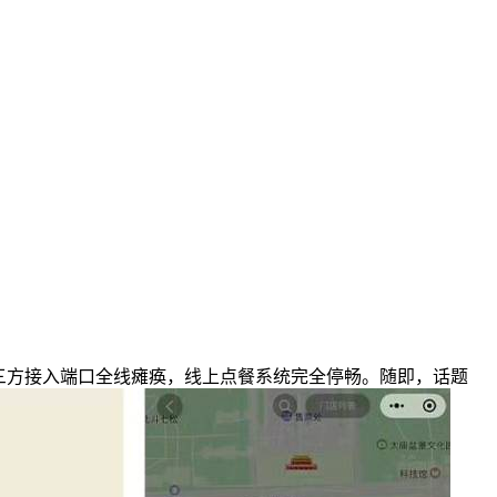
三方接入端口全线瘫痪，线上点餐系统完全停畅。随即，话题