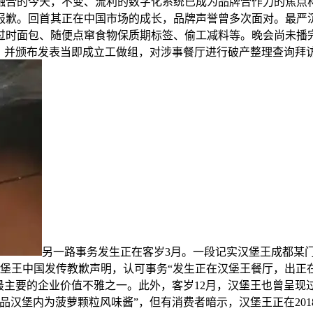
融合的今天，不变、流利的数字化系统已成为品牌合作力的焦点
。回首其正在中国市场的成长，品牌声誉曾多次面对。最严沉的一次发
过时面包、随便点窜食物保质期标签、偷工减料等。晚会尚未播
，并颁布发表当即成立工做组，对涉事餐厅进行破产整理查询拜
另一路事务发生正在客岁3月。一段记实汉堡王成都某
，汉堡王中国发传教歉声明，认可事务“发生正在汉堡王餐厅，出
最主要的企业价值不雅之一。此外，客岁12月，汉堡王也曾呈现过
品汉堡内为菠萝颗粒风味酱”，但有消费者暗示，汉堡王正在20