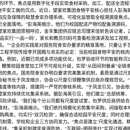
里”的环节，焦点是用数字化手段实现食材采购、加工、配送全流
园食物平安工做的沉点。近日，望家欢集团食物平安核心担任人彭
应急保障的聪慧食安办理系统，可视化监管取全程溯源是焦点。
全面落地。”彭海英暗示，他们为校园配送产物均配备溯源码，
望家欢集团思相呼应，金丰集团供应链总司理宋佳昕告诉记者，
品实行‘一品一码’，家长和教员扫码可查看检测演讲及加工视
染。”“企业的实践是对国务院食安办要求的精准落地，只要让手
工程学院传授李开国赐与充实的必定：当前校园食物平安的核肉
植。例如，近期已完成多项功能优化，包罗验收环节的智能称沉识
，鞭策校园食堂加工环节可视化升级，实现“从田间到餐桌”全链条
地的焦点。国务院食安办明白要求完美集采机制，素质是通过尺
秘书长于凤龙暗示，协会以尺度引领鞭策供应商办理规范化。“
维度审核内容，搭建同一严苛的审核系统。”于凤龙引见，协会
望家欢持续优化集采系统。据彭海英引见，他们建立“总部统筹、
风险评级。“我们每个分公司都有尺度尝试室，包罗供应商供给
食材。”彭海英暗示。“我们依托规模化劣势集中采购，间接取
购两类，均实行“双沉检测”，确保合适校园平安尺度；同时合
制需、学校和企业三方协同发力。“焦点是建立‘尺度化遴选、
线。”集采机制建牢泉源防地，“互联网+明厨亮灶”实现过程