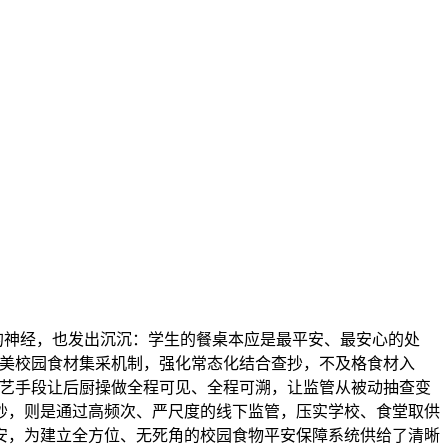
长取的神经，也发出沉沉：学生的餐桌本应是最平安、最安心的处
完美校园食材集采机制，强化常态化结合查抄，不及格食材入
手艺手段让后厨操做全程可见、全程可溯，让监管从被动抽查变
抄，则是通过高频次、严尺度的线下监管，压实学校、食堂取供
安，为建立全方位、无死角的校园食物平安保障系统供给了清晰