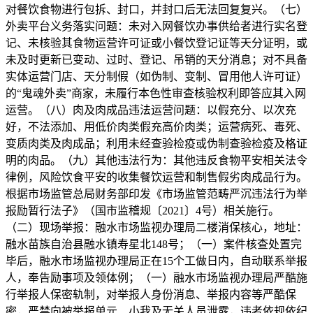
对餐饮食物进行包拆、封口，并封口后无法回复复兴。（七）
外卖平台义务落实问题：未对入网餐饮办事供给者进行实名登
记、未核验其食物运营许可证或小餐饮登记证等天分证明，或
未及时更新已变动、过时、登记、吊销的天分消息；对不具备
实体运营门店、天分制假（如伪制、变制、冒用他人许可证）
的“鬼魂外卖”商家，未履行本色性审查核验权利即答应其入网
运营。（八）肉及肉成品违法运营问题：以假充分、以次充
好，不法添加、用低价肉类假充高价肉类；运营病死、毒死、
变质肉类及肉成品；利用未经查验检疫或伪制查验检疫及格证
明的肉品。（九）其他违法行为：其他违反食物平安相关法令
律例，风险饮食平安的收集餐饮运营和制售假劣肉成品行为。
根据市场监管总局财务部印发《市场监管范畴严沉违法行为举
报励暂行法子》（国市监稽规〔2021〕4号）相关施行。
（二）现场举报：融水市场监视办理局二楼消保核心，地址：
融水苗族自治县融水镇寿星北148号；（一）案件核查处置完
毕后，融水市场监视办理局正在15个工做日内，自动联系举报
人，奉告励事项及领体例；（一）融水市场监视办理局严酷施
行举报人保密轨制，对举报人身份消息、举报内容等严酷保
密，严禁向被举报单元、小我及无关人员泄露，违者依规依纪