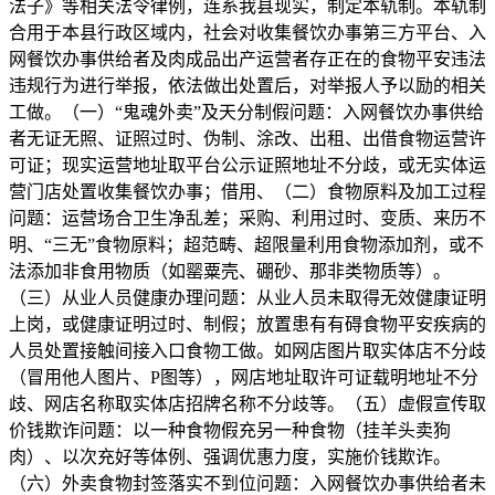
法子》等相关法令律例，连系我县现实，制定本轨制。本轨制
合用于本县行政区域内，社会对收集餐饮办事第三方平台、入
网餐饮办事供给者及肉成品出产运营者存正在的食物平安违法
违规行为进行举报，依法做出处置后，对举报人予以励的相关
工做。（一）“鬼魂外卖”及天分制假问题：入网餐饮办事供给
者无证无照、证照过时、伪制、涂改、出租、出借食物运营许
可证；现实运营地址取平台公示证照地址不分歧，或无实体运
营门店处置收集餐饮办事；借用、（二）食物原料及加工过程
问题：运营场合卫生净乱差；采购、利用过时、变质、来历不
明、“三无”食物原料；超范畴、超限量利用食物添加剂，或不
法添加非食用物质（如罂粟壳、硼砂、那非类物质等）。
（三）从业人员健康办理问题：从业人员未取得无效健康证明
上岗，或健康证明过时、制假；放置患有有碍食物平安疾病的
人员处置接触间接入口食物工做。如网店图片取实体店不分歧
（冒用他人图片、P图等），网店地址取许可证载明地址不分
歧、网店名称取实体店招牌名称不分歧等。（五）虚假宣传取
价钱欺诈问题：以一种食物假充另一种食物（挂羊头卖狗
肉）、以次充好等体例、强调优惠力度，实施价钱欺诈。
（六）外卖食物封签落实不到位问题：入网餐饮办事供给者未