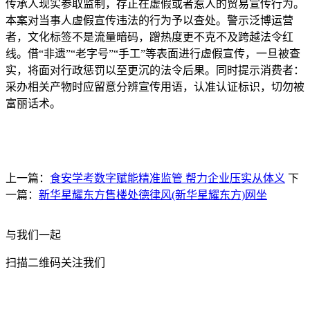
传承人现实参取监制，存正在虚假或者惹人的贸易宣传行为。
本案对当事人虚假宣传违法的行为予以查处。警示泛博运营
者，文化标签不是流量暗码，蹭热度更不克不及跨越法令红
线。借“非遗”“老字号”“手工”等表面进行虚假宣传，一旦被查
实，将面对行政惩罚以至更沉的法令后果。同时提示消费者：
采办相关产物时应留意分辨宣传用语，认准认证标识，切勿被
富丽话术。
上一篇：
食安学考数字赋能精准监管 帮力企业压实从体义
下
一篇：
新华星耀东方售楼处德律风(新华星耀东方)网坐
与我们一起
扫描二维码关注我们