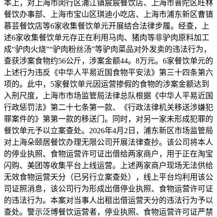
本上，对上海市闵行区浦江镇宸宸餐饮店、上海市普陀区旺林
餐饮办事部、上海市宝山区琪迪小吃店、上海市浦东新区曹镇
慕芸餐饮店等6家收集餐饮单元开展结合法律步履。经查，上
述6家收集餐饮单元存正在利用马肉、猪肉等非驴肉原料加工
成“驴肉火烧”“驴肉粉丝汤”等驴肉菜品对外发卖的违法行为，
查获涉案食物约56公斤，涉案金额44。8万元。6家餐饮单元的
上述行为违反《中华人平易近国食物平安法》第三十四条第六
项的。此中，5家餐饮单元因运营掺假的食物的涉案金额达到
入刑尺度，上海市市场监管局法律总队根据《中华人平易近国
行政惩罚法》第二十七条第一款、《行政法律机关移送涉嫌犯
罪案件的》第第一款的移送门。同时，对另一家未形成犯罪的
餐饮单元予以立案查处。2026年4月2日，浦东新区市场监管局
对上海朵颐居餐饮办理无限公司开展法律查抄。该公司将本人
的停业执照、食物运营许可证出借给两家商户，用于正在淘宝
闪购、美团等收集平台上线运营。上述两家商户现场无法供给
无效食物运营天分（已另行立案查处），线上平台均利用该公
司证照消息，该公司行为形成出借停业执照、食物运营许可证
的违法行为。本案对当事人出租出借运营天分的违法行为予以
查处。警示泛博餐饮运营者，停业执照、食物运营许可证严禁