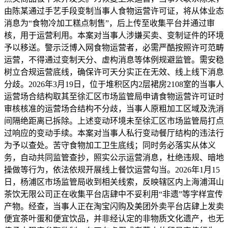
由陈某通过手艺手段变制当事人食物运营许可证，将从体业态
消息为“食物冷加工糕点制售”，后上传至收集平台并通过审
核，用于运营利用。本案对当事人涉嫌买卖、变制证件的环境
予以移送。警示泛博入网食物运营者，必需严酷按照许可范畴
运营，不得通过变制天分、虚构消息等体例规避监管。需安稳
树立合规运营底线，确保许可天分实正在无效、线上线下消息
分歧。2026年3月19日，位于堆积区内2层裙房2108室的当事人
运营场合结构取其至徐汇区市场监管局申请食物运营许可证时
审核核准的运营场合结构不分歧，当事人原粗加工区域及洗消
间隔绝距离已拆除。上述变动环境未至徐汇区市场监管局打点
过响应的变动手续。本案对当事人私行变动餐厅结构的违法行
为予以查处。苦守食物加工卫生底线；同时务必落实从体义
务，自动共同监管查抄，照实公示运营消息，杜绝违规、暗地
操做等行为，依法依规开展线上餐饮运营勾当。2026年1月15
日，杨浦区市场监管局收到相关线索，反映辖区内上海浦洱山
茶饮无限公司正在收集平台店肆中不妥利用“非遗”等字样宣传
产物。经查，当事人正在淘宝闪购及美团外卖平台店肆上发卖
便宜茶叶蛋和便宜饮品，并非经认定的非物质文化遗产，也无