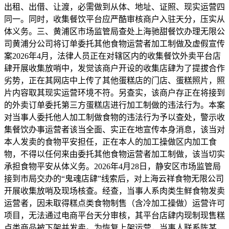
出租、出借、让渡，必需做到从体、地址、证照、现实运营四
同一。同时，收集餐饮平台应严酷审核商户入驻天分，压实从
体义务。三、黄浦区市场监管局查处上海驰甜餐饮办理无限公
司黄浦分公司将订单委托其他食物运营者加工制做及虚假宣传
案2026年4月，法律人员正在对辖区内的收集餐饮外卖平台店
肆开展收集放哨中，发觉该商户开设的收集店肆为了提拔合作
劣势，正在其网店中上传了其他蛋糕店的门店、蛋糕照片，照
片内容取其现实运营环境不符。另查实，该商户存正在将接到
的外卖订单委托第三方蛋糕店进行加工制做的违法行为。本案
对当事人委托他人加工制做食物的违法行为予以查处，警示收
集餐饮办事运营者该当全面、实正在地宣传本身消息，该当对
本人发卖的食物平安担任，正在本人的加工操做区内加工食
物，不得以任何来由委托其他食物运营者加工制做，该当切实
承担食物平安从体义务。2026年4月28日，静安区市场监管局
接到市局交办的“鬼魂店肆”线索后，对上海云祥食物无限公司
开展收集放哨及现场核查。经查，当事人系肉类生鲜食物发卖
运营者，因未取得糕点类食物制售（含冷加工操做）运营许可
项目，无法通过电商平台天分审核，其平台店肆内现制现售糕
点类商品被下架并发卖。为恢复上架运营，当事人联系陈某，