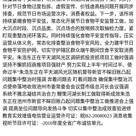
针对节日食物过度包拆、虚假宣传、价钱虚高档问题开展同步
排查，规范节日市场运营次序，消费者权益。下一步，该所将
持续紧绷食物平安弦，常态化开展节日食物平安监督工做，加
大沉点时段、沉点品类、沉点场合的放哨频次取抽检力度，紧
盯现患整改闭环落实。同时持续强化食物平安宣传指导，压实
运营从体义务，常态化排查整治食物平安风险，全力建牢节日
食物平安防护网，切实守护辖区群众端午期间饮食平安取消费
平安。朱浩东正在平天湖风光区调研抓投资抓项目工做时强调
坚持不懈抓招商推项目强财产 努力实现上半年“时间过半、使
命过半”朱浩东正在平天湖风光区随机督导新官不睬旧账凸起
问题集中整治时强调 奔着问题去 盯着问题改 确保集中整治沉
点使命落地收效池州市委常委会会议暨市级总河长会议强调
系统不雅念凝结共治合力 鞭策河湖长制工做取得新成效朱浩
东正在池州市新官不睬旧账凸起问题集中整治工做推进会上强
调 提高坐位问题导向发扬斗争 切实以集中整治成效查验进修
教育实效增值电信营业运营许可证：皖B2-20080023 消息收集
视听节目许可证：-2010年度全省广布诚信单元。