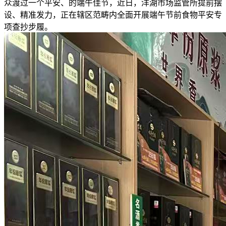
众渡过一个平安、的端午佳节，近日，洋湖市场监管所提前摆
设、精准发力，正在辖区范畴内全面开展端午节前食物平安专
项查抄步履。