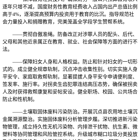
逐年只增不减，国度财务性教育经费收入占国内出产总值比例
高于4%，逐渐提高预算内投资用于教育的比沉。指导规范社
会力量投入和捐赠教育，完美笼盖全学段学生赞帮系统。
——贯彻自傲准绳。防备改正对涉罪人员的配头、后代、
父母和其他近亲属正在教育、就业、社会保障等方面的进行不
法。
——保障妇女人身和人格权益。防止和针对妇女的一切形
式的。成立健全规章轨制，沉点冲击收集性别。切实实施人身
平安令、家庭取救帮轨制，显著提拔人身平安令申请便利度、
签发率、施行率。对拐卖生齿犯罪连结高压态势，确保被拐卖
人及时获得救帮康复和妥帖安设。健全职场、校园、公共场合
防止和性机制。
——土壤取固体废料污染防治。开展沉点县农用地土壤沉
金属溯源整治。实施固体废料分析管理步履。深切推进新污染
物管理，成立持久性无机污染物、内排泄干扰物、抗生素、微
塑料等协同管理和风险管控系统。升级城市糊口垃圾分类投放