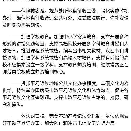
——保障被农益。规范处所地盘征收工做，强化实施监视
办理，确保地盘征收合适公共好处、法式依法履行、弥补安设
及时脚额落实到位。
——加强学校教育。加强中小学常识教育，支撑开展多种
形式的讲授实践勾当。支撑高档院校开展多学科教育讲授和人
才培育，推进课程系统扶植，编写出书相关教材、东西书和讲
授读物。加强学科系统扶植和高端人才培育，支撑有前提的高
校积极摸索设立一级学科。支撑教育师资培训，继续摸索正在
师范类院校成立师资培训核心。
——提拔平易近族地域公共文化办事程度，丰硕文化内容
供给，持续举办国度级少数平易近族文化和体育勾当，促进各
平易近族文化互鉴融通。支撑少数平易近族古籍的、拾掇、研
究和操纵。
——依法财富权。完美不动产登记法令轨制。依法依规做
好不动产登记办事。加大防止和冲击电信收集诈骗力度。