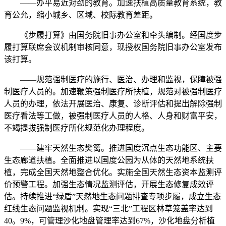
——办平易近对劲的教育。加速扶植高质量教育系统，教
育公允，缩小城乡、区域、校际教育差距。
《步履打算》由国务院旧事办公室和牵头编制。经国度步
履打算联席会议机制审核同意，现授权国务院旧事办公室发布
该打算。
——规范强制医疗的施行、医治、办理和监视，保障被强
制医疗人员的。加速鞭策强制医疗所扶植，规范对被强制医疗
人员的办理，依法开展医治、康复、诊断评估和提出解除强制
医疗看法等工做，被强制医疗人员的人格、人身和财富平安，
不竭提拔强制医疗所化规范化办理程度。
——建牢天然生态樊篱。推进国度沉点生态功能区、主要
生态廊道扶植。全面推进以国度公园为从体的天然地系统扶
植，完成全国天然地整合优化。实施全国天然生态资本监测评
价预警工程。加强生态情况监测评估，开展生态修复成效评
估。持续推进“绿盾”天然地生态问题排查专项步履，成立生态
红线生态问题监视机制。实现“三北”工程区林草笼盖率达到
40。9%，可管理沙化地盘管理率达到67%，沙化地盘分析植