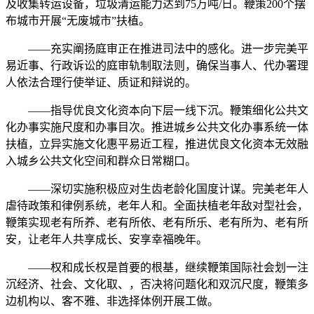
及收集转运设备，垃圾清运能力达到75万吨/日。鞭策200个摆
布城市开展“无废城市”扶植。
——充实阐扬庭审正在推进司法中的感化。进一步完美平
易近事、行政诉讼的庭审轨制取法则，确保当事人、代办署理
人依法合理行使举证、质证和辩说的。
——指导优良文化资本向下层一线下沉。鞭策细化公共文
化办事实施尺度和办事目次。推进城乡公共文化办事系统一体
扶植，立异实施文化惠平易近工程，推进优良文化资本无效融
入城乡公共文化空间和群众日常糊口。
——深切实施积极应对生齿老龄化国度计谋。完美老年人
虐待政策和律例系统，老年人和。全面扶植老年敌对型社会，
鞭策实现老有所养、老有所依、老有所乐、老有所为、老有所
安，让老年人共享成长、安享幸福晚年。
——权和成长权是首要的根基，继续鞭策国际社会划一注
沉经济、社会、文化取、，否决将问题化和双沉尺度，鞭策多
边机构以、客不雅、非选择体例开展工做。