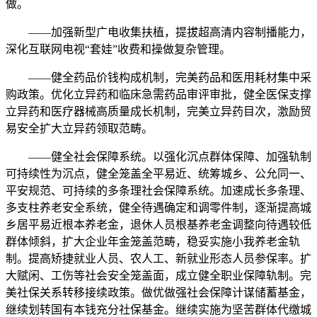
做。
——加强新型广电收集扶植，提拔超高清内容制播能力，
深化互联网电视“套娃”收费和操做复杂管理。
——健全药品价钱构成机制，完美药品和医用耗材集中采
购政策。优化立异药和临床急需药品审评审批，健全医保支撑
立异药和医疗器械高质量成长机制，完美立异药目次，激励贸
易安全扩大立异药领取范畴。
——健全社会保障系统。以强化沉点群体保障、加强轨制
可持续性为沉点，健全笼盖全平易近、统筹城乡、公允同一、
平安规范、可持续的多条理社会保障系统。加速成长多条理、
多支柱养老安全系统，健全待遇确定和调零件制，逐渐提高城
乡居平易近根本养老金，退休人员根基养老金调整向待遇较低
群体倾斜，扩大企业年金笼盖范畴，稳妥实施小我养老金轨
制。提高矫捷就业人员、农人工、新就业形态人员参保率。扩
大赋闲、工伤等社会安全笼盖面，成立健全职业保障轨制。完
美社保关系转移接续政策。做优做强社会保障计谋储蓄基金，
继续划转国有本钱充分社保基金。继续实施为坚苦群体代缴城