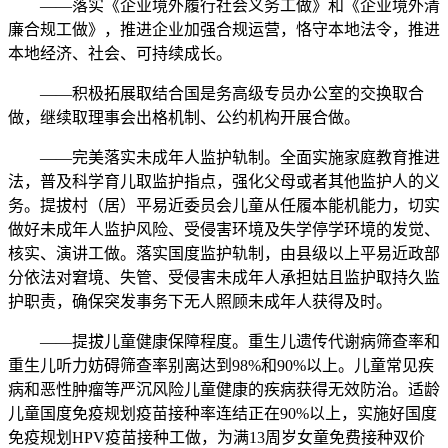
——落实《企业境外履行社会义务工做》和《企业境外清
廉合规工做》，推进企业加强合规运营，恪守本地法令，推进
本地经济、社会、可持续成长。
——积极拓展取结合国是务高级专员办公室的交换取合
做，继续取理事会出格机制、公约机构开展合做。
——完美落实未成年人监护轨制。全面实施家庭教育推进
法，普及科学育儿取监护指点，强化父母或者其他监护人的义
务。提拔村（居）平易近委员会儿童从任履本能机能力，切实
做好未成年人监护风险、受侵害环境及失学停学环境的发觉、
核实、演讲工做。落实国度监护轨制，由县级以上平易近政部
分依法对窘境、失管、受侵害未成年人承担姑且监护取持久监
护职责，确保突发事务下无人照顾未成年人获得及时。
——提拔儿童健康保障程度。重生儿遗传代谢病筛查率和
重生儿听力妨碍筛查率别离达到98%和90%以上。儿童常见疾
病和恶性肿瘤等严沉风险儿童健康的疾病获得无效防治。适龄
儿童国度免疫规划疫苗接种率连结正在90%以上，实施好国度
免疫规划HPV疫苗接种工做，为满13周岁女童免费接种双价