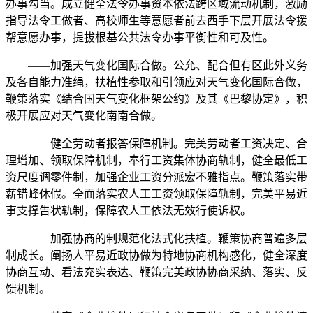
办事勾当。成立健全法令办事资本依法跨区域流动机制，激励
指导法令工做者、高校师生等意愿者前去西手下层开展法令援
帮意愿办事，提拔根基公共法令办事平衡性和可及性。
——加强天气变化国际合做。公允、配合但有区此外义务
及各自能力准绳，扶植性参取和引领应对天气变化国际合做，
鞭策落实《结合国天气变化框架公约》及其《巴黎协定》，积
极开展应对天气变化南南合做。
——健全劳动者报答保障机制。完美劳动者工资决定、合
理增加、领取保障机制，奉行工资集体协商轨制，健全最低工
资尺度调零件制，加强企业工资分派宏不雅指点。鞭策落实带
薪错峰休假。全面落实农人工工资领取保障轨制，完美平易近
事支撑告状轨制，保障农人工依法无效行使诉权。
——加强协商的制规范化法式化扶植。鞭策协商普遍多层
制成长。阐扬人平易近政协做为特地协商机构感化，健全深度
协商互动、看法充实表达、鞭策完美政协协商采纳、落实、反
馈机制。