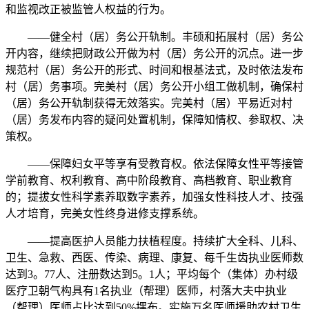
和监视改正被监管人权益的行为。
——健全村（居）务公开轨制。丰硕和拓展村（居）务公
开内容，继续把财政公开做为村（居）务公开的沉点。进一步
规范村（居）务公开的形式、时间和根基法式，及时依法发布
村（居）务事项。完美村（居）务公开小组工做机制，确保村
（居）务公开轨制获得无效落实。完美村（居）平易近对村
（居）务发布内容的疑问处置机制，保障知情权、参取权、决
策权。
——保障妇女平等享有受教育权。依法保障女性平等接管
学前教育、权利教育、高中阶段教育、高档教育、职业教育
的；提拔女性科学素养取数字素养，加强女性科技人才、技强
人才培育，完美女性终身进修支撑系统。
——提高医护人员能力扶植程度。持续扩大全科、儿科、
卫生、急救、西医、传染、病理、康复、每千生齿执业医师数
达到3。77人、注册数达到5。1人；平均每个（集体）办村级
医疗卫朝气构具有1名执业（帮理）医师，村落大夫中执业
（帮理）医师占比达到50%摆布。实施万名医师援助农村卫生