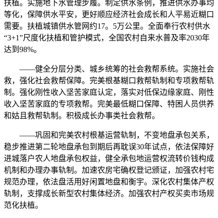
扶植。实施地下水管理步履。制定供水条例，推进供水办事均
等化，保障供水平安，更好顺应经济社会成长和人平易近糊口
需要。扶植城镇供水管网约17。5万公里。全面奉行农村供水
“3+1”尺度化扶植和管护模式，全国农村自来水普及率2030年
达到98%。
——健全分层分类、城乡统筹的社会救帮系统。实施社会
救，强化社会救帮保障。完美根基糊口救帮轨制和专项救帮轨
制。强化刚性收入坚苦家庭认定，落实对低保边缘家庭、刚性
收入坚苦家庭的专项救帮。完美最低糊口保障、特困人员供养
和姑且救帮轨制。积极成长办事类社会救帮。
——巩固和完美农村根基运营轨制，不变地盘承包关系，
稳步推进第二轮地盘承包到期后再耽误30年试点，依法保障好
进城落户农人地盘承包权益，健全承包地运营权流转价钱构成
机制和办理办事轨制。加速农房宅确权登记颁证，加强农村宅
规范办理，依法盘活用好闲置地盘和衡宇。深化农村集体产权
轨制，支撑成长新型农村集体经济。加强农村产权买卖市场规
范化扶植。