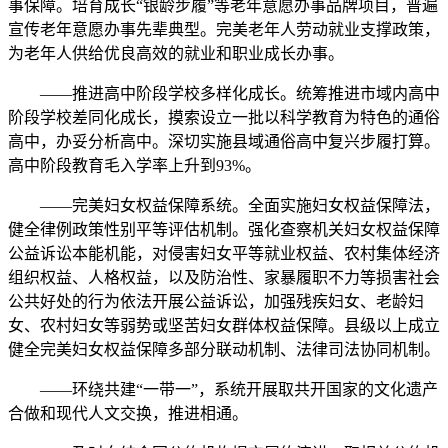
事保障。培育成长“银龄步履”等老年意愿办事品牌项目，普遍
宣传老年意愿办事先辈典型。完美老年人劳动就业支撑政策，
为老年人供给优良高效的就业和职业成长办事。
——推进高中阶段学校多样化成长。统筹推进市域内高中
阶段学校差同化成长，摸索设立一批以科学教育为特色的通俗
高中，办妥分析高中。深切实施县域通俗高中复兴步履打算。
高中阶段教育毛入学率上升到93%。
——完美妇女权益保障系统。全面实施妇女权益保障法，
健全律例政策性别平等评估机制。强化查察机关妇女权益保障
公益诉讼本能机能，对侵害妇女平等就业权益、农村集体经济
组织权益、人格权益，以及防治性、家暴履职不力等损害社会
公共好处的行为依法开展公益诉讼，加强残疾妇女、老龄妇
女、农村妇女等弱势或坚苦妇女群体权益保障。县级以上成立
健全完美妇女权益保障多部分联动机制、法律司法协同机制。
——环绕共建“一带一”，系统开展取共开国家的文化遗产
合做和现代人文交换，推进相通。