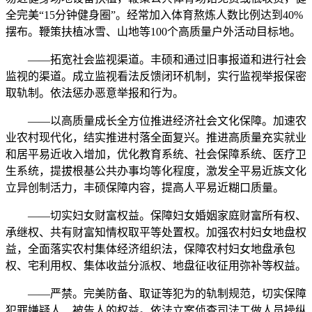
全完美“15分钟健身圈”。经常加入体育熬炼人数比例达到40%
摆布。鞭策扶植冰雪、山地等100个高质量户外活动目标地。
——拓宽社会监视渠道。丰硕和通过旧事报道和进行社会
监视的渠道。成立监视看法反馈闭环机制，实行监视举报保密
取轨制。依法惩办恶意举报和行为。
——以高质量成长全方位推进经济社会文化保障。加速农
业农村现代化，结实推进村落全面复兴。推进高质量充实就业
和居平易近收入增加，优化教育系统、社会保障系统、医疗卫
生系统，提拔根基公共办事均等化程度，激发全平易近族文化
立异创制活力，丰硕保障内容，提高人平易近糊口质量。
——切实妇女财富权益。保障妇女婚姻家庭财富所有权、
承继权、共有财富知情权取平等处置权。加强农村妇女地盘权
益，全面落实农村集体经济组织法，保障农村妇女地盘承包
权、宅利用权、集体收益分派权、地盘征收征用弥补等权益。
——严禁。完美防备、取证等犯为的轨制规范，切实保障
犯罪嫌疑人、被告人的权益。依法立案侦查司法工做人员操纵