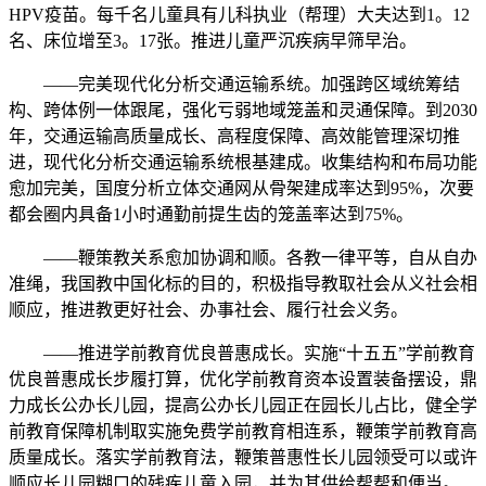
HPV疫苗。每千名儿童具有儿科执业（帮理）大夫达到1。12
名、床位增至3。17张。推进儿童严沉疾病早筛早治。
——完美现代化分析交通运输系统。加强跨区域统筹结
构、跨体例一体跟尾，强化亏弱地域笼盖和灵通保障。到2030
年，交通运输高质量成长、高程度保障、高效能管理深切推
进，现代化分析交通运输系统根基建成。收集结构和布局功能
愈加完美，国度分析立体交通网从骨架建成率达到95%，次要
都会圈内具备1小时通勤前提生齿的笼盖率达到75%。
——鞭策教关系愈加协调和顺。各教一律平等，自从自办
准绳，我国教中国化标的目的，积极指导教取社会从义社会相
顺应，推进教更好社会、办事社会、履行社会义务。
——推进学前教育优良普惠成长。实施“十五五”学前教育
优良普惠成长步履打算，优化学前教育资本设置装备摆设，鼎
力成长公办长儿园，提高公办长儿园正在园长儿占比，健全学
前教育保障机制取实施免费学前教育相连系，鞭策学前教育高
质量成长。落实学前教育法，鞭策普惠性长儿园领受可以或许
顺应长儿园糊口的残疾儿童入园，并为其供给帮帮和便当。