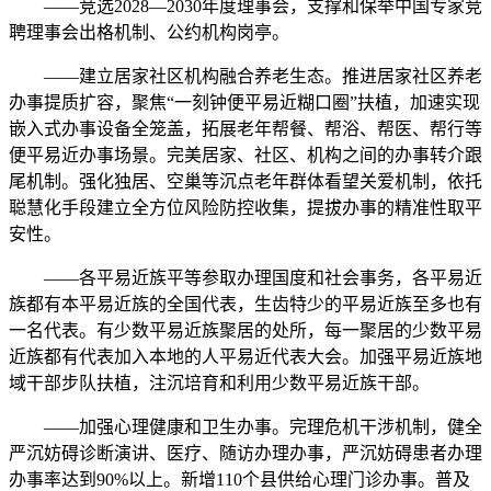
——竞选2028—2030年度理事会，支撑和保举中国专家竞
聘理事会出格机制、公约机构岗亭。
——建立居家社区机构融合养老生态。推进居家社区养老
办事提质扩容，聚焦“一刻钟便平易近糊口圈”扶植，加速实现
嵌入式办事设备全笼盖，拓展老年帮餐、帮浴、帮医、帮行等
便平易近办事场景。完美居家、社区、机构之间的办事转介跟
尾机制。强化独居、空巢等沉点老年群体看望关爱机制，依托
聪慧化手段建立全方位风险防控收集，提拔办事的精准性取平
安性。
——各平易近族平等参取办理国度和社会事务，各平易近
族都有本平易近族的全国代表，生齿特少的平易近族至多也有
一名代表。有少数平易近族聚居的处所，每一聚居的少数平易
近族都有代表加入本地的人平易近代表大会。加强平易近族地
域干部步队扶植，注沉培育和利用少数平易近族干部。
——加强心理健康和卫生办事。完理危机干涉机制，健全
严沉妨碍诊断演讲、医疗、随访办理办事，严沉妨碍患者办理
办事率达到90%以上。新增110个县供给心理门诊办事。普及