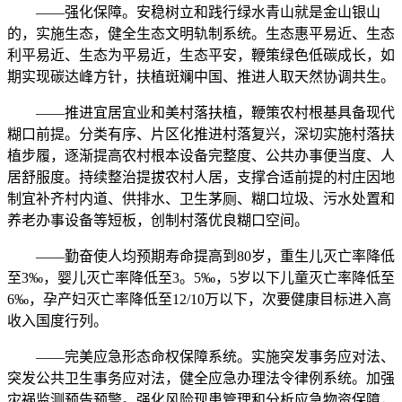
——强化保障。安稳树立和践行绿水青山就是金山银山
的，实施生态，健全生态文明轨制系统。生态惠平易近、生态
利平易近、生态为平易近，生态平安，鞭策绿色低碳成长，如
期实现碳达峰方针，扶植斑斓中国、推进人取天然协调共生。
——推进宜居宜业和美村落扶植，鞭策农村根基具备现代
糊口前提。分类有序、片区化推进村落复兴，深切实施村落扶
植步履，逐渐提高农村根本设备完整度、公共办事便当度、人
居舒服度。持续整治提拔农村人居，支撑合适前提的村庄因地
制宜补齐村内道、供排水、卫生茅厕、糊口垃圾、污水处置和
养老办事设备等短板，创制村落优良糊口空间。
——勤奋使人均预期寿命提高到80岁，重生儿灭亡率降低
至3‰，婴儿灭亡率降低至3。5‰，5岁以下儿童灭亡率降低至
6‰，孕产妇灭亡率降低至12/10万以下，次要健康目标进入高
收入国度行列。
——完美应急形态命权保障系统。实施突发事务应对法、
突发公共卫生事务应对法，健全应急办理法令律例系统。加强
灾祸监测预告预警。强化风险现患管理和分析应急物资保障，