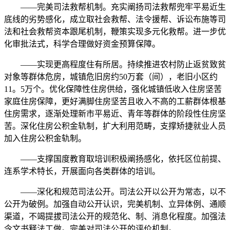
——完美司法救帮机制。充实阐扬司法救帮兜牢平易近生
底线的劣势感化，成立取社会救帮、法令援帮、诉讼布施等司
法和社会救帮资本跟尾机制，鞭策实现多元化救帮。进一步优
化审批法式，科学合理做好资金预算保障。
——实现更高程度住有所居。持续推进农村防止返贫致贫
对象等群体危房，城镇危旧房约50万套（间），老旧小区约
11。5万个。优化保障性住房供给，强化城镇低收入住房坚苦
家庭住房保障，更好满脚住房坚苦且收入不高的工薪群体根基
住房需求，逐渐处理新市平易近、青年等群体的阶段性住房坚
苦。深化住房公积金轨制，扩大利用范畴，支撑矫捷就业人员
加入住房公积金轨制。
——支撑国度教育取培训积极阐扬感化，依托区位前提、
连系学术特长，开展面向各类群体的培训。
——深化和规范司法公开。司法公开以公开为常态，以不
公开为破例。加强自动公开认识，完美机制、立异体例、通顺
渠道，不竭提拔司法公开的规范化、制、消息化程度。加强法
令文书释法工做。完美对司法公开的评价机制。