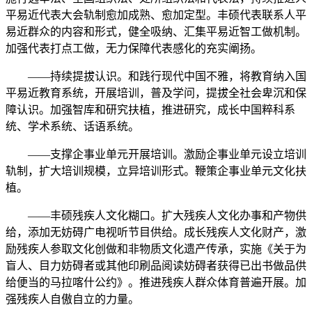
平易近代表大会轨制愈加成熟、愈加定型。丰硕代表联系人平
易近群众的内容和形式，健全吸纳、汇集平易近智工做机制。
加强代表打点工做，无力保障代表感化的充实阐扬。
——持续提拔认识。和践行现代中国不雅，将教育纳入国
平易近教育系统，开展培训，普及学问，提拔全社会卑沉和保
障认识。加强智库和研究扶植，推进研究，成长中国粹科系
统、学术系统、话语系统。
——支撑企事业单元开展培训。激励企事业单元设立培训
轨制，扩大培训规模，立异培训形式。鞭策企事业单元文化扶
植。
——丰硕残疾人文化糊口。扩大残疾人文化办事和产物供
给，添加无妨碍广电视听节目供给。成长残疾人文化财产，激
励残疾人参取文化创做和非物质文化遗产传承，实施《关于为
盲人、目力妨碍者或其他印刷品阅读妨碍者获得已出书做品供
给便当的马拉喀什公约》。推进残疾人群众体育普遍开展。加
强残疾人自傲自立的力量。