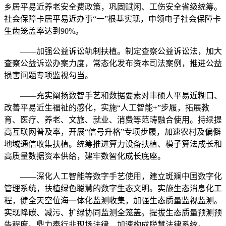
乡居平易近养老安全费政策，巩固赋闲、工伤安全省级统筹。
社会保障卡居平易近办事“一”根基实现，申领电子社会保障卡
生齿笼盖率达到90%。
——加强公益诉讼轨制扶植。制定查察公益诉讼法，加大
查察公益诉讼办案力度，常态化发布资本司法案例，推进公益
损害问题专项监视勾当。
——充实阐扬数智手艺和数据要素对丰硕人平易近糊口、
改善平易近生福祉的感化，实施“人工智能+”步履，拓展教
育、医疗、养老、文旅、就业、消费等范畴融合使用。持续提
高互联网普及率，开展“信号升格”专项步履，加速农村及偏僻
地域通信收集扶植。统筹推进算力设备扶植、模子算法成长和
高质量数据资本供给，建牢数智化成长底座。
——深化人工智能等数字手艺使用，建立斑斓中国数字化
管理系统，扶植绿色聪慧的数字生态文明。实施生态消息化工
程，健全天空位海一体化监测收集，加强生态质量监视监测。
实现降碳、减污、扩绿协同监测全笼盖。提拔生态质量预测预
告程度。鼎力奉行非现场法律，加速构成聪慧法律系统。