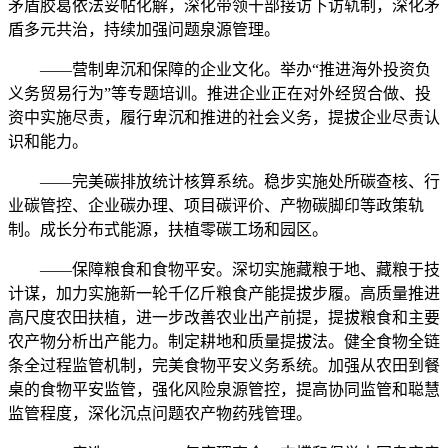
矛盾胶葛依法妥帖化解，深化带领干部接访下访轨制，深化矛
盾多元共治，持续加强问题泉源管理。
——营制卑沉和保障的企业文化。举办“推进海外投资负
义务贸易行为”等专题培训。推进企业正在对外经贸合做、投
资中实施尽责，履行卑沉和推进的社会义务，提拔企业尽责认
识和能力。
——完美碳排放统计核算系统。稳步实施处所碳查核、行
业碳管控、企业碳办理、项目碳评价、产物碳脚印等政策轨
制。成长分布式能源，扶植零碳工场和园区。
——保障粮食和食物平安。深切实施藏粮于地、藏粮于技
计谋，加力实施新一轮千亿斤粮食产能提拔步履。高质量推进
高尺度农田扶植，进一步改善农业出产前提，提拔粮食和主要
农产物分析出产能力。制定耕地和质量提拔法。健全食物全链
条全过程监管机制，完美食物平安义务系统。加强从农田到餐
桌的食物平安监管，强化风险泉源管控，提高协同监管和聪慧
监管程度，深化沉点问题农产物药残管理。