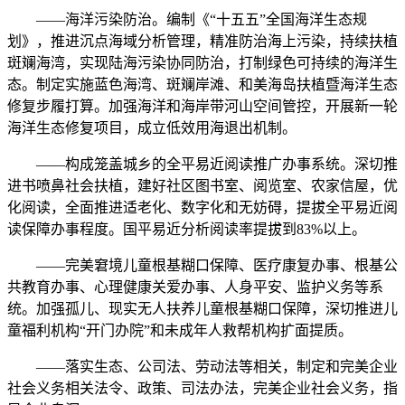
——海洋污染防治。编制《“十五五”全国海洋生态规
划》，推进沉点海域分析管理，精准防治海上污染，持续扶植
斑斓海湾，实现陆海污染协同防治，打制绿色可持续的海洋生
态。制定实施蓝色海湾、斑斓岸滩、和美海岛扶植暨海洋生态
修复步履打算。加强海洋和海岸带河山空间管控，开展新一轮
海洋生态修复项目，成立低效用海退出机制。
——构成笼盖城乡的全平易近阅读推广办事系统。深切推
进书喷鼻社会扶植，建好社区图书室、阅览室、农家信屋，优
化阅读，全面推进适老化、数字化和无妨碍，提拔全平易近阅
读保障办事程度。国平易近分析阅读率提拔到83%以上。
——完美窘境儿童根基糊口保障、医疗康复办事、根基公
共教育办事、心理健康关爱办事、人身平安、监护义务等系
统。加强孤儿、现实无人扶养儿童根基糊口保障，深切推进儿
童福利机构“开门办院”和未成年人救帮机构扩面提质。
——落实生态、公司法、劳动法等相关，制定和完美企业
社会义务相关法令、政策、司法办法，完美企业社会义务，指