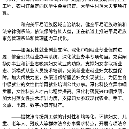
工程、农村订单定向医学生免费培育、大学生村落大夫专项打
算。
——和完美平易近族区域自治轨制，健全平易近族政策和
法令律例系统，依法保障各族人益，正在轨道上推进平易近族
事务管理系统和管理能力现代化。
——加强女性就业创业支撑。深化巾帼就业创业促前进
履，健全公共就业办事系统，深化就业办事专项勾当。充实阐
扬办事业和新业态吸纳妇女就业的功能，支撑妇女参取新业
态、新模式从业人员技术培训，完美新业态就业妇女权益保
障。加大帮扶力度，多渠道帮帮坚苦妇女实现就业。为因生育
中缀就业的女性供给再就业培训公共办事。深化科技立异巾帼
步履，女性科技人才占比稳步提高。深化村落复兴巾帼步履，
加大村落女性技术培训力度，支撑妇女参取现代农业、手工、
文旅、电商、数字办事等财产。
——提拔法令援帮工做的针对性和均等化。环绕妇女、儿
童、老年人、残疾人等群体法令办事需求特点，开展专项法令