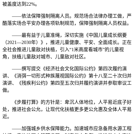
被盖度达到22%。
——依法保障强制隔离人员。规范场合法律办理工做，严
酷落实场合平安办理各项轨制规范，保障强制隔离人员权益。
——最有益于儿童准绳，深切实施《中国儿童成长纲要
（2021—2030年）》，推进儿童健康、平安、全面成长。正在
全社会推进儿童敌对扶植，引入“1米高度看城市”的儿童视
角，扶植儿童敌对城市、儿童敌对社区。
——撰写提交《经济社会文化国际公约》第四次履约演
讲、《消弭一切形式种族蔑视国际公约》第十八至二十次归并
演讲、《残疾利公约》第四至五次归并履约演讲并参取审议工
做。
《步履打算》的方针是：卑沉人体地位，人平易近底子好
处，推进社会公允，让现代化扶植更多更公允惠及全体人平易
近。
——加强城乡供水保障能力。加速城市应急备用水源工程