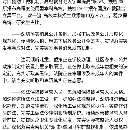
对口援助工做机制。高档教育毛入学率提高到65%。扶植200
所摆布高程度使用型本科高校，扶植150个摆布国度产教融合
立异平台。“双一流”高校本科招生数添加10万人以上，稳步提
高博士研究生占比。
——深切落实消息公开条例。加强下层政务公开尺度化、
规范化、便利化扶植，鞭策下层政务公开全笼盖。贯彻落实突
发事务应对法，完美突发事务消息发布轨制。
——注沉倾听儿童。鞭策正在学校办理、社区办事、公共
政策制定中设置儿童参取渠道。正在做出取未成年益相关的决
定前，充实听取其看法。法院正在审理涉及未成年人的案件
中，该当充实听取和卑沉其实正在志愿。
——依法保障被监管人员。卑沉和保障被监管人员人格。
加速推进所法立法工做，进一步加强法律监视，深切推进精细
化办理，规范法律流程，深化所工做化规范化扶植。实施修订
后的法，完美工做法令律例和轨制系统。持续改善被监管人监
管前提，提拔医疗卫生专业化程度，充实保障被监管人员权
益。深化落实查察机关“派驻+巡回+科技”监视机制，依法惩办