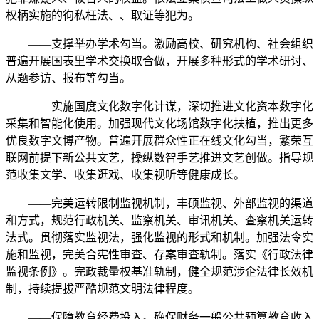
权柄实施的徇私枉法、、取证等犯为。
——支撑举办学术勾当。激励高校、研究机构、社会组织
普遍开展国表里学术交换取合做，开展多种形式的学术研讨、
从题参访、报布等勾当。
——实施国度文化数字化计谋，深切推进文化资本数字化
采集和智能化使用。加强现代文化场馆数字化扶植，推出更多
优良数字文博产物。普遍开展群众性正在线文化勾当，繁荣互
联网前提下新公共文艺，操纵数智手艺推进文艺创做。指导规
范收集文学、收集逛戏、收集视听等健康成长。
——完美运转限制监视机制，丰硕监视、外部监视的渠道
和方式，规范行政机关、监察机关、审讯机关、查察机关运转
法式。贯彻落实监视法，强化监视的形式和机制。加强法令实
施和监视，完美合宪性审查、存案审查轨制。落实《行政法律
监视条例》。完政裁量权基准轨制，健全规范涉企法律长效机
制，持续提拔严酷规范文明法律程度。
——保障教育经费投入。确保财务一般公共预算教育收入