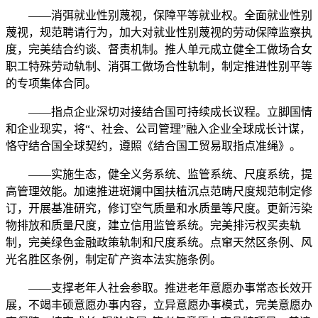
——消弭就业性别蔑视，保障平等就业权。全面就业性别
蔑视，规范聘请行为，加大对就业性别蔑视的劳动保障监察执
度，完美结合约谈、督责机制。推人单元成立健全工做场合女
职工特殊劳动轨制、消弭工做场合性轨制，制定推进性别平等
的专项集体合同。
——指点企业深切对接结合国可持续成长议程。立脚国情
和企业现实，将“、社会、公司管理”融入企业全球成长计谋，
恪守结合国全球契约，遵照《结合国工贸易取指点准绳》。
——实施生态，健全义务系统、监管系统、尺度系统，提
高管理效能。加速推进斑斓中国扶植沉点范畴尺度规范制定修
订，开展基准研究，修订空气质量和水质量等尺度。更新污染
物排放和质量尺度，建立信用监管系统。完美排污权买卖轨
制，完美绿色金融政策轨制和尺度系统。点窜天然区条例、风
光名胜区条例，制定矿产资本法实施条例。
——支撑老年人社会参取。推进老年意愿办事常态长效开
展，不竭丰硕意愿办事内容，立异意愿办事模式，完美意愿办