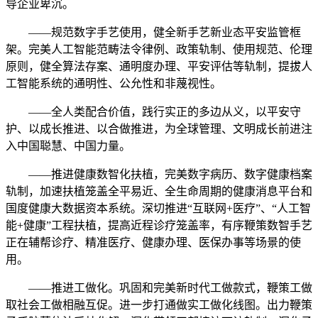
导企业卑沉。
——规范数字手艺使用，健全新手艺新业态平安监管框
架。完美人工智能范畴法令律例、政策轨制、使用规范、伦理
原则，健全算法存案、通明度办理、平安评估等轨制，提拔人
工智能系统的通明性、公允性和非蔑视性。
——全人类配合价值，践行实正的多边从义，以平安守
护、以成长推进、以合做推进，为全球管理、文明成长前进注
入中国聪慧、中国力量。
——推进健康数智化扶植，完美数字病历、数字健康档案
轨制，加速扶植笼盖全平易近、全生命周期的健康消息平台和
国度健康大数据资本系统。深切推进“互联网+医疗”、“人工智
能+健康”工程扶植，提高近程诊疗笼盖率，有序鞭策数智手艺
正在辅帮诊疗、精准医疗、健康办理、医保办事等场景的使
用。
——推进工做化。巩固和完美新时代工做款式，鞭策工做
取社会工做相融互促。进一步打通做实工做化线图。出力鞭策