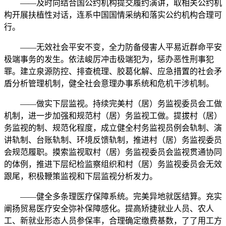
——及时向结合国公约机构提交履约演讲，取相关公约机
构开展扶植性对话，连系中国国情采纳和落实公约机构合理可
行。
——无效社会平安不变，全力防备侵害人平易近群命平安
极端事务的发生。依法峻厉冲击极端犯为，惩办恶性刑事犯
罪。建立泉源防控、排查梳理、胶葛化解、应急措置的社会矛
盾分析管理机制，健全社会意理办事系统和危机干涉机制。
——做实下层监视。持续完美村（居）务监视委员会工做
机制，进一步加强和规范村（居）务监视工做。提拔村（居）
务监视的制、规范化程度，成立健全村务监视员例会轨制、演
讲轨制、台账轨制、环境反馈轨制，推进村（居）务监视委员
会规范履职。摸索监视取村（居）务监视委员会监视贯通协同
的体例，推进下层纪检监察组织和村（居）务监视委员会无效
跟尾，积极鞭策监视和下层监视分析发力。
——健全多条理医疗保障系统。完美异地就医结算。充实
阐扬贸易医疗安全弥补保障感化。提高矫捷就业人员、农人
工、新就业形态人员参保率，合理确定缴费基数，了了用工方