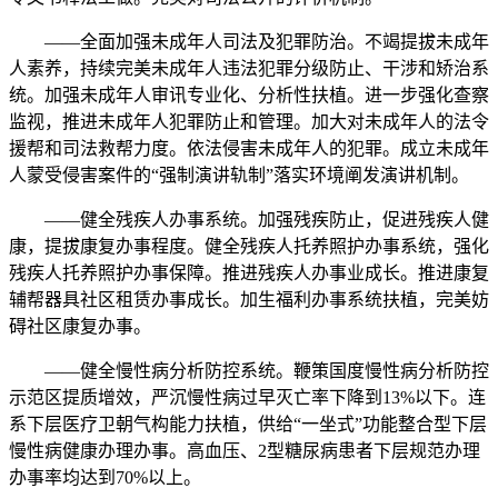
——全面加强未成年人司法及犯罪防治。不竭提拔未成年
人素养，持续完美未成年人违法犯罪分级防止、干涉和矫治系
统。加强未成年人审讯专业化、分析性扶植。进一步强化查察
监视，推进未成年人犯罪防止和管理。加大对未成年人的法令
援帮和司法救帮力度。依法侵害未成年人的犯罪。成立未成年
人蒙受侵害案件的“强制演讲轨制”落实环境阐发演讲机制。
——健全残疾人办事系统。加强残疾防止，促进残疾人健
康，提拔康复办事程度。健全残疾人托养照护办事系统，强化
残疾人托养照护办事保障。推进残疾人办事业成长。推进康复
辅帮器具社区租赁办事成长。加生福利办事系统扶植，完美妨
碍社区康复办事。
——健全慢性病分析防控系统。鞭策国度慢性病分析防控
示范区提质增效，严沉慢性病过早灭亡率下降到13%以下。连
系下层医疗卫朝气构能力扶植，供给“一坐式”功能整合型下层
慢性病健康办理办事。高血压、2型糖尿病患者下层规范办理
办事率均达到70%以上。