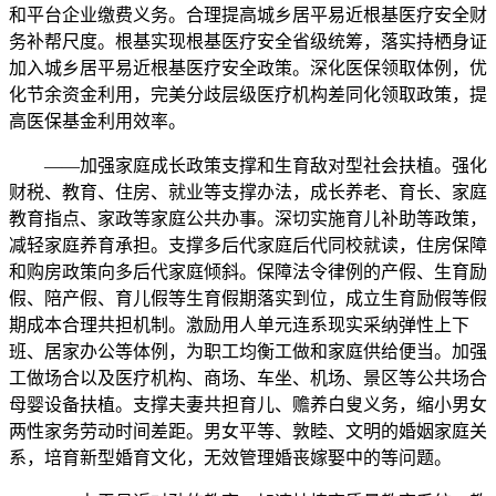
和平台企业缴费义务。合理提高城乡居平易近根基医疗安全财
务补帮尺度。根基实现根基医疗安全省级统筹，落实持栖身证
加入城乡居平易近根基医疗安全政策。深化医保领取体例，优
化节余资金利用，完美分歧层级医疗机构差同化领取政策，提
高医保基金利用效率。
——加强家庭成长政策支撑和生育敌对型社会扶植。强化
财税、教育、住房、就业等支撑办法，成长养老、育长、家庭
教育指点、家政等家庭公共办事。深切实施育儿补助等政策，
减轻家庭养育承担。支撑多后代家庭后代同校就读，住房保障
和购房政策向多后代家庭倾斜。保障法令律例的产假、生育励
假、陪产假、育儿假等生育假期落实到位，成立生育励假等假
期成本合理共担机制。激励用人单元连系现实采纳弹性上下
班、居家办公等体例，为职工均衡工做和家庭供给便当。加强
工做场合以及医疗机构、商场、车坐、机场、景区等公共场合
母婴设备扶植。支撑夫妻共担育儿、赡养白叟义务，缩小男女
两性家务劳动时间差距。男女平等、敦睦、文明的婚姻家庭关
系，培育新型婚育文化，无效管理婚丧嫁娶中的等问题。