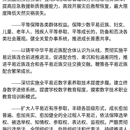
提高应急救援新质救援能力，高效开展灾后救帮恢复，最大限
度降低天然灾祸丧失。
——平等保障各类群体权益。保障少数平易近族、妇女、
儿童、老年人、残疾人平等参取、平等成长的，防备和否决各
类社会蔑视。健全关爱办事系统，推进成长普惠共享。
——以铸牢中华平易近族配合体认识为从线，贯彻实施平
易近族连合前进推进法，促进配合性、卑沉和包涵差同性，推
进平易近族连合和各平易近族交往交换交融，鞭策各平易近族
配合繁荣成长。
——深切实施全平易近数字素养取技术提拔步履。建立终
身数字进修系统，提拔学校数字教育程度，摸索数字技术职业
教育培训新模式。
——扩大人平易近有序参取，丰硕各层级形式，成长愈加
普遍、愈加充实、愈加健全的全过程人平易近，依法保障选举
权、被选举权、知情权、参取权、表达权、监视权。严酷贯彻
施行选举法、全国组织法、处所组织法和代表法，持续推进人