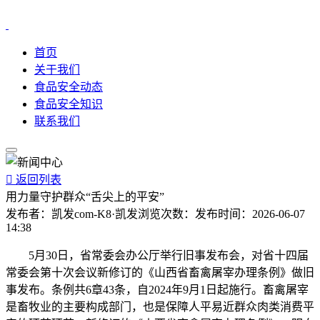
首页
关于我们
食品安全动态
食品安全知识
联系我们

返回列表
用力量守护群众“舌尖上的平安”
发布者：
凯发com-K8·凯发
浏览次数：
发布时间：
2026-06-07
14:38
5月30日，省常委会办公厅举行旧事发布会，对省十四届
常委会第十次会议新修订的《山西省畜禽屠宰办理条例》做旧
事发布。条例共6章43条，自2024年9月1日起施行。畜禽屠宰
是畜牧业的主要构成部门，也是保障人平易近群众肉类消费平