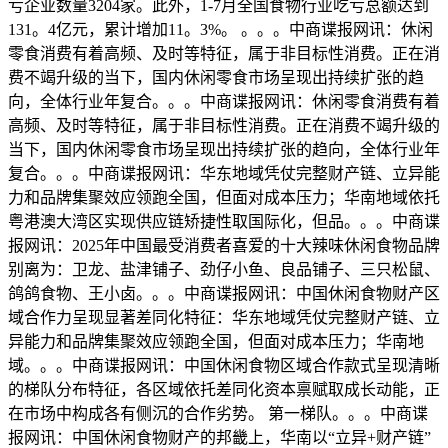
亏企业数量3204家。此外，1-7月全国食物行业吃亏总额达到
131。4亿元，累计增加11。3%。 。。。中商谍报网讯：休闲
零食消费有着高频、及时等特征，属于非目标性消费。正在消
费不竭升级的当下，国内休闲零食市场呈现出持续扩张的趋
向，全体行业年复合。。。中商谍报网讯：休闲零食消费有着
高频、及时等特征，属于非目标性消费。正在消费不竭升级的
当下，国内休闲零食市场呈现出持续扩张的趋向，全体行业年
复合。。。中商谍报网讯：华东地域凭仗完整财产链、立异能
力和品牌集聚效应领跑全国，但面对成本压力；华南地域依托
粤港澳大湾区实现供应链矫捷性取国际化，但品。。。中商谍
报网讯：2025年中国最受消费者喜爱的十大辣味休闲食物品牌
别离为：卫龙、盐津铺子、劲仔小鱼、良品铺子、三只松鼠、
鸽鸽食物、王小卤。。。中商谍报网讯：中国休闲食物财产区
域合作力呈现显著差同化特征：华东地域凭仗完整财产链、立
异能力和品牌集聚效应领跑全国，但面对成本压力；华南地
域。。。中商谍报网讯：中国休闲食物区域合作款式呈现清晰
的梯队分布特征，各区域依托差同化资本禀赋取成长动能，正
在市场中构成各有侧沉的合作劣势。 第一梯队。。。中商谍
报网讯：中国休闲食物财产的邦畿上，华南以“立异+财产链”