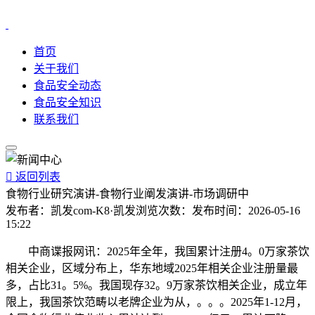
首页
关于我们
食品安全动态
食品安全知识
联系我们

返回列表
食物行业研究演讲-食物行业阐发演讲-市场调研中
发布者：
凯发com-K8·凯发
浏览次数：
发布时间：
2026-05-16
15:22
中商谍报网讯：2025年全年，我国累计注册4。0万家茶饮
相关企业，区域分布上，华东地域2025年相关企业注册量最
多，占比31。5%。我国现存32。9万家茶饮相关企业，成立年
限上，我国茶饮范畴以老牌企业为从，。。。2025年1-12月，