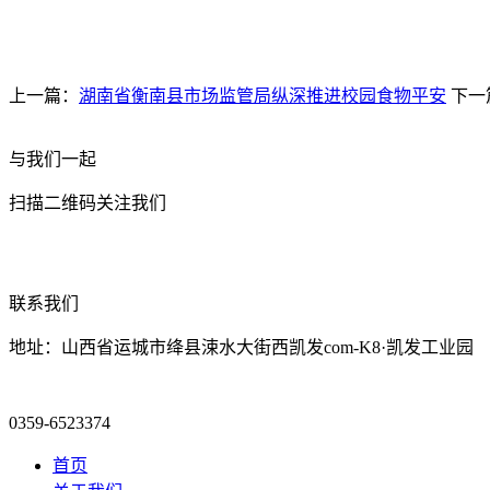
上一篇：
湖南省衡南县市场监管局纵深推进校园食物平安
下一
与我们一起
扫描二维码关注我们
联系我们
地址：山西省运城市绛县涑水大街西凯发com-K8·凯发工业园
0359-6523374
首页