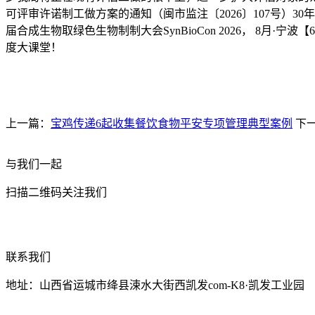
可评审许诺制工做方案的通知（闽市监注〔2026〕107号）30年
届合成生物取绿色生物制制大会SynBioCon 2026， 8
度大课堂！
上一篇：
宝鸡传递6起收集餐饮食物平安专项管理典型案例
下
与我们一起
扫描二维码关注我们
联系我们
地址：山西省运城市绛县涑水大街西凯发com-K8·凯发工业园