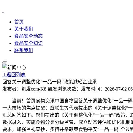
首页
关于我们
食品安全动态
食品安全知识
联系我们

返回列表
回答关于调整优化“一品一码”政策减轻企业承
发布者：
凯发com-K8·凯发
浏览次数：
发布时间：
2026-07-02 06
当前！首页食物资讯中国食物回答关于调整优化“一品一码”
一大市场的焦点提醒：章联生等代表提出的《关于调整优化“一
汇总回答如下。您们提出的《关于调整优化“一品一码”政策
数据录入、实施食物分类分级监管、成立动态评估和优化机制
要求，加强监视查抄，多措并举鞭策食物平安“一品一码”全过