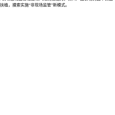
扶植，摸索实施“非现场监管”新模式。