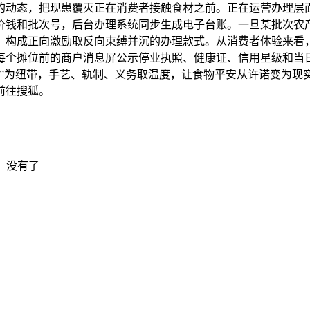
的动态，把现患覆灭正在消费者接触食材之前。正在运营办理层
价钱和批次号，后台办理系统同步生成电子台账。一旦某批次农
，构成正向激励取反向束缚并沉的办理款式。从消费者体验来看
每个摊位前的商户消息屏公示停业执照、健康证、信用星级和当
溯”为纽带，手艺、轨制、义务取温度，让食物平安从许诺变为现
前往搜狐。
：没有了