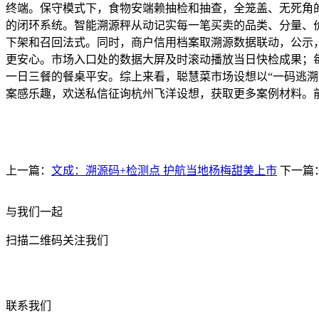
终端。保守模式下，食物安端赖抽检和抽查，全笼盖、无死角
的闭环系统。智能溯源秤从动记实每一笔买卖的品类、分量、
下架和召回法式。同时，商户信用档案取溯源数据联动，公示
更安心。市场入口处的数据大屏及时滚动播放当日快检成果；
一日三餐的餐桌平安。综上来看，聪慧菜市场设想以“一码逃
案感乐趣，欢送私信征询杭州飞洋设想，获取更多案例材料。
上一篇：
文成：溯源码+检测点 护航当地杨梅甜美上市
下一篇
与我们一起
扫描二维码关注我们
联系我们