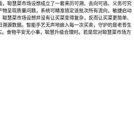
面，聪慧菜市场设想成立了一套来历可溯、去向可逃、义务可究
产物呈现质量问题，系统可精准锁定该批次所有流向，敏捷启动
，聪慧菜市场设想并没有让买菜变得复杂，反而让买菜更简单、
日溯源数据。智能手艺无声地嵌入每一次买卖，守护的是老苍生
实。食物平安无小事，聪慧升级合理时。若是您对聪慧菜市场方