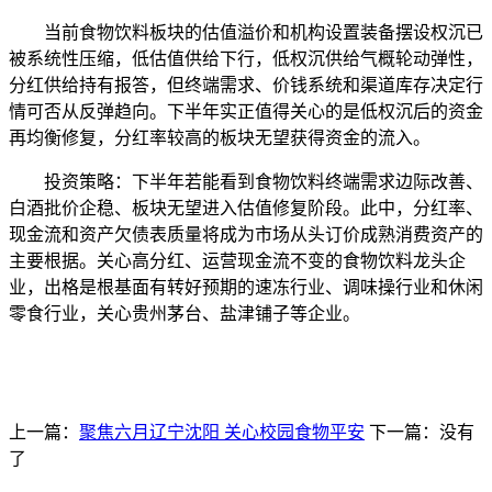
当前食物饮料板块的估值溢价和机构设置装备摆设权沉已
被系统性压缩，低估值供给下行，低权沉供给气概轮动弹性，
分红供给持有报答，但终端需求、价钱系统和渠道库存决定行
情可否从反弹趋向。下半年实正值得关心的是低权沉后的资金
再均衡修复，分红率较高的板块无望获得资金的流入。
投资策略：下半年若能看到食物饮料终端需求边际改善、
白酒批价企稳、板块无望进入估值修复阶段。此中，分红率、
现金流和资产欠债表质量将成为市场从头订价成熟消费资产的
主要根据。关心高分红、运营现金流不变的食物饮料龙头企
业，出格是根基面有转好预期的速冻行业、调味操行业和休闲
零食行业，关心贵州茅台、盐津铺子等企业。
上一篇：
聚焦六月辽宁沈阳 关心校园食物平安
下一篇：没有
了