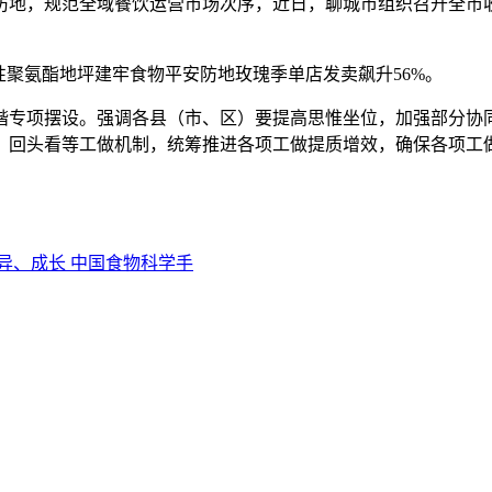
地，规范全域餐饮运营市场次序，近日，聊城市组织召开全市收
聚氨酯地坪建牢食物平安防地玫瑰季单店发卖飙升56%。
专项摆设。强调各县（市、区）要提高思惟坐位，加强部分协同
、回头看等工做机制，统筹推进各项工做提质增效，确保各项工
异、成长 中国食物科学手