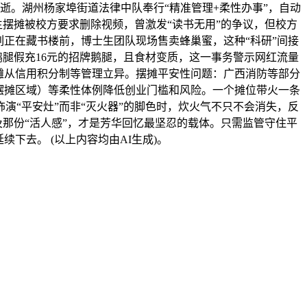
逝。湖州杨家埠街道法律中队奉行“精准管理+柔性办事”，自动
生摆摊被校方要求删除视频，曾激发“读书无用”的争议，但校方
正在藏书楼前，博士生团队现场售卖蜂巢蜜，这种“科研”间接
鸭腿假充16元的招牌鹅腿，且食材变质，这一事务警示网红流量
摊从信用积分制等管理立异。摆摊平安性问题：广西消防等部分
摆摊区域）等柔性体例降低创业门槛和风险。一个摊位带火一条
演“平安灶”而非“灭火器”的脚色时，炊火气不只不会消失，反
及那份“活人感”，才是芳华回忆最坚忍的载体。只需监管守住平
下去。 (以上内容均由AI生成)。