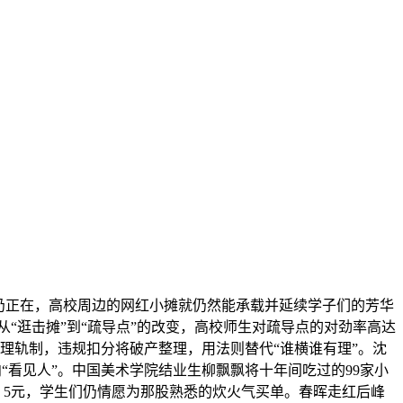
仍正在，高校周边的网红小摊就仍然能承载并延续学子们的芳华
从“逛击摊”到“疏导点”的改变，高校师生对疏导点的对劲率高达
积分办理轨制，违规扣分将破产整理，用法则替代“谁横谁有理”。沈
“看见人”。中国美术学院结业生柳飘飘将十年间吃过的99家小
4。5元，学生们仍情愿为那股熟悉的炊火气买单。春晖走红后峰