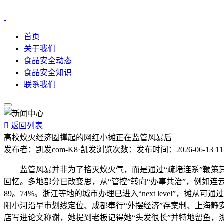
首页
关于我们
食品安全动态
食品安全知识
联系我们

返回列表
高校炊火经济圈撑起的网红小摊正在监管风暴后
发布者：
凯发com-K8·凯发
浏览次数：
发布时间：
2026-06-13 11
监管风暴并非为了掐灭炊火气，而是通过“疏堵连系”鞭策其
回忆。多地部分已改变思，从“管控”转向“办事共治”，例如连
89。74%。浙江等地的城市办理已进入“next level”
阳小河沿早市划线定位、成都奉行“外摆经济”存案制、上海静安
店写进论文称谢，她提到老板记得她“头发很长”并特地留鱼，浙