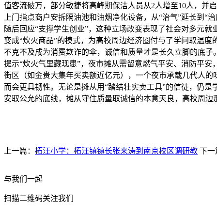
值客流破万，部分敏捷将高峰期保洁人员从2人增至10人，并
上门指点商户安拆隔油池和油烟净化设备，从“治气”延长到“
随后回应“支撑学生创业”，这种立场改变表现了社会对多元就
变成“炊火商品”的模式，为高校周边经济圈付与了学问取温度
不克不及成为消费欺诈的伞，诚信和质量才是长久立脚的底子
提示“炊火气里藏现患”，夜市摊从需留意燃气平安、消防平
街区（如金贵大集年买卖额近亿元），一个夜市承载几代人的味
而会更具韧性。无论是摊从用“踏结壮实卖工具”的信徒，仍是
安取公允的底线，摊从守住质量取诚信的本意天良，高校周边那缕
上一篇：
柘汪小学：柘汪镇镇长张来涛到南京校区调研教
下一
与我们一起
扫描二维码关注我们