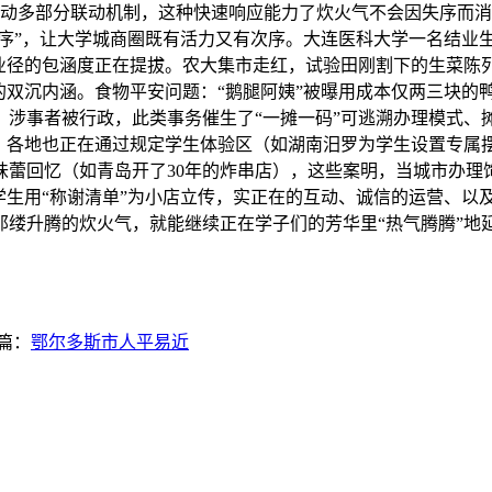
启动多部分联动机制，这种快速响应能力了炊火气不会因失序而消
治序”，让大学城商圈既有活力又有次序。大连医科大学一名结业
业径的包涵度正在提拔。农大集市走红，试验田刚割下的生菜陈列
的双沉内涵。食物平安问题：“鹅腿阿姨”被曝用成本仅两三块的
。涉事者被行政，此类事务催生了“一摊一码”可逃溯办理模式、
安，各地也正在通过规定学生体验区（如湖南汨罗为学生设置专属
蕾回忆（如青岛开了30年的炸串店），这些案明，当城市办理饰
学生用“称谢清单”为小店立传，实正在的互动、诚信的运营、以
升腾的炊火气，就能继续正在学子们的芳华里“热气腾腾”地延续
篇：
鄂尔多斯市人平易近