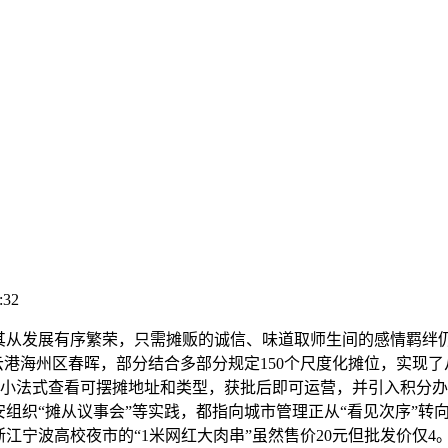
:32
从发展有序繁荣，只需摊贩的诚信、味道取师生间的感情羁绊
云港海州区春晖，部分结合多部分规定150个尺度化摊位，实现了
，摊从可通过小法式查看可摆摊地址和类型，获批后即可运营，并引入
组织“摊从议事会”等实践，都指向城市管理正从“看见次序”转向
江宁波高校夜市的“1米网红大肉串”虽然售价20元但批发价仅