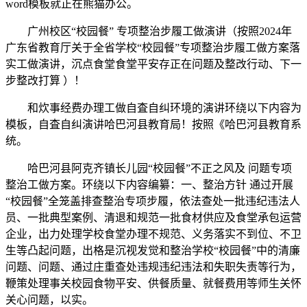
word模板就正在熊猫办公。
广州校区“校园餐” 专项整治步履工做演讲（按照2024年
广东省教育厅关于全省学校“校园餐”专项整治步履工做方案落
实工做演讲，沉点食堂食堂平安存正在问题及整改行动、下一
步整改打算 ）！
和炊事经费办理工做自査自纠环境的演讲环绕以下内容为
模板，自査自纠演讲哈巴河县教育局！按照《哈巴河县教育系
统。
哈巴河县阿克齐镇长儿园“校园餐”不正之风及 问题专项
整治工做方案。环绕以下内容编纂：一、整治方针 通过开展
“校园餐”全笼盖排查整治专项步履，依法查处一批违纪违法人
员、一批典型案例、清退和规范一批食材供应及食堂承包运营
企业，出力处理学校食堂办理不规范、义务落实不到位、不卫
生等凸起问题，出格是沉视发觉和整治学校“校园餐”中的清廉
问题、问题、通过庄重查处违规违纪违法和失职失责等行为，
鞭策处理事关校园食物平安、供餐质量、就餐费用等师生关怀
关心问题，以实。