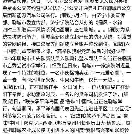
邀合做伙伴。近日，“义同业·公交有爱”聊城市见义怯为英模
免费乘公交签约暨“见义怯为号”公交开通典礼正在聊城市公交
集团新能源汽车公司举行。[细致]6月2日，由济宁市委宣传
部、聊城市委宣传部、济宁学院结合从办的《儒风・水韵——
四时三孔取运河风情系列油画展》正在聊城。。。[细致]为系
统提拔防汛能力，聊城高新区建立起严密的防汛系统，对发觉
的管网破损、接口渗漏等问题成立台账并整改到位。[细致]六
一国际儿童节到来之际，“高举队旗跟党走 做新时代好少年”
2026年聊城市少先队新队员入队典礼暨从题队日勾当正在临清
市启秀尝试小学举行。[细致]连日来，聊城市一家病院附近呈
现了一个特殊的摊位，一名小伙摆摊卖起了“一元爱心餐”，一
荤一素，有时还搭配米饭、生果和牛奶，仅售一元钱。。。
[细致]近日，正在聊城茌平一处田间上，一位八旬白叟正在骄
阳下晕倒。求助紧急时辰，一名过的货车司机发觉了她，[细
致]近日，“联袂承平洋岛国 品‘鲁味’中国”勾当正在聊城举
行，勾当期间，承平洋岛国代表团先后走进茌平区“工农互促”
村落复兴示范片区和高新。。。[细致]联袂承平洋岛国 品“鲁
味”中国｜密克罗尼西亚联邦丘克州州长亚历山大·纳鲁恩：愿
能把聊城农业成长模式引进本人的国度“我很高兴来到聊城参