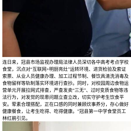
连日来，冠县市场监视办理局法律人员深切各中高考考点学校
食堂，沉点对“互联网+明厨亮灶”运转环境、进货检验及索证
索票、从业人员健康办理、加工过程节制、餐饮具清洗消毒及
食物留样等轨制落实环境进行查抄。同时，对校园周边食物运
营单元开展拉网式排查，严查发卖“三无”、过时变质食物等违
法行为，对发觉的现患问题立查立改，切实守护考生饮食平
安。荤素合理搭配，正在口感的同时兼顾炊事养分，存心做好
健康餐食，让考生吃得、吃得健康。”冠县第一中学食堂员工
林红鹃引见。