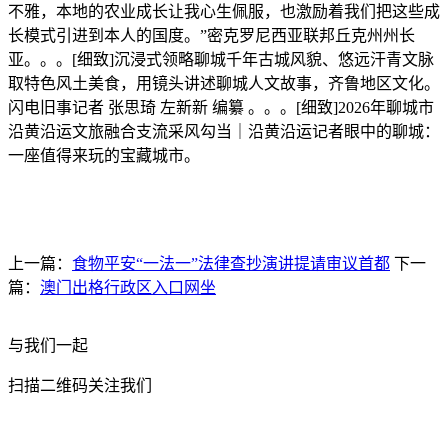
不雅，本地的农业成长让我心生佩服，也激励着我们把这些成
长模式引进到本人的国度。”密克罗尼西亚联邦丘克州州长
亚。。。[细致]沉浸式领略聊城千年古城风貌、悠远汗青文脉
取特色风土美食，用镜头讲述聊城人文故事，齐鲁地区文化。
闪电旧事记者 张思琦 左新新 编纂 。。。[细致]2026年聊城市
沿黄沿运文旅融合支流采风勾当｜沿黄沿运记者眼中的聊城：
一座值得来玩的宝藏城市。
上一篇：
食物平安“一法一”法律查抄演讲提请审议首都
下一
篇：
澳门出格行政区入口网坐
与我们一起
扫描二维码关注我们