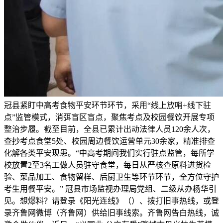
冠县紧盯中高考食物平安环节环节，采用“线上放哨+线下驻
点”监管模式，消弭盲区盲点，聚焦考点及校园餐饮开展专项
整治步履。截至目前，全县已累计出动法律人员120余人次，
查抄考点食堂5处、校园周边餐饮运营单元30余家，精准排查
化解各类平安现患。“中高考期间我们实行驻点监管，每所学
校放置2至3名工做人员驻守食堂，每日从严核查原料进货检
验、菜品加工、食物留样、后厨卫生等环节环节，全方位守护
考生用餐平安。” 冠县市场监视办理局党组、二级从办杨华引
见。想爆料？请登录《阳光连线》（）、拨打旧事热线，或登
录齐鲁网微博（齐鲁网）供给旧事线索。齐鲁网告白热线，诚