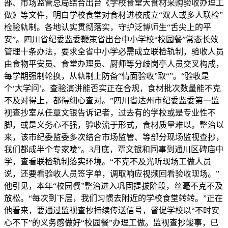
部、市场监管总局结合出台《学校食堂大食材采购验收办理工
做》等文件，明白学校食堂对食材进校成立“双人或多人联检”
检验轨制。各地认实贯彻落实，守护泛博师生“舌尖上的平
安”。四川省纪委监委鞭策省出台中小学校“校园餐”常态长效
管理十条办法，要求全省中小学必需成立联检轨制，验收人员
由食物平安员、食堂办理员、厨师等分歧岗亭人员交叉构成，
每学期强制轮换，从轨制上防备“情面验收”取“”。“验收是
个‘大学问’。查验演讲能否实正在合规，食材批次数量能不克
不及对得上，都得细心查对。”四川省达州市纪委监委第一监
视查抄室从任覃文银告诉记者，过去有的学校或是专业性不
脚，或是义务心不强，验收流于形式，食材质量难以。整治以
来，该市纪委监委多次结合市场监管、等部分现场监视查抄，
我们都成半个专家喽”。3月底，覃文银和同事到通川区碑庙中
学，查看联检轨制落实环境。“不克不及光听现场工做人员
说，还要看验收人员签字单，调取响应视频回看验收现场。”
他引见，本年“校园餐”整治进入巩固提拔阶段，丝毫不克不及
放松。“每次到下层，我们习惯去附近的学校食堂转转。”正在
他看来，要通过监视查抄持续传送信号，督促学校以“不时安
心不下”的义务感做好“校园餐”办理工做。监视查抄竣事，已