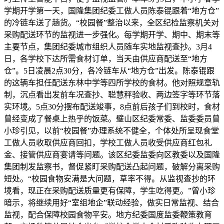
学期开学第一天，国隆集团纪委工做人员陈泰锟跟着“地方仓”
的冷链车送了趟货。“校园餐”整治以来，全区纪检监察机关对
采购配送环节的监视进一步强化。每学期开学、期中、期末等
主要节点，集团纪委城市组织人员随车实地监视查抄。3月4
日，各学校下达所需食材订单，当天由供应商配送至“地方
仓”。5日凌晨2点30分，各冷链车从“地方仓”出发。陈泰锟跟
的这辆车担任配送东林中学等四所学校的食材。他对照规章轨
制，沉点看出发前车况查抄、聪慧秤验收、两边签字等环节落
实环境。5点30分摆布配送竣事，8点前后孩子们到校时，食材
曾经变成了餐桌上热乎的饭菜。璧山区纪委常委、监委委员曾
小珍引见，以前“校园餐”办理系统不健全，个体处所呈现食堂
工做人员收取供应商回扣，学校工做人员收受供应商红包礼
金、接管供应商宴请等问题。该区纪委监委向区教委以及国隆
集团制发监察书，督促紧盯采购配送凸起问题，破解分离采购
短处。“校园食物安满是大问题，草率不得。从监视查抄的环
境看，现正在采购配送质量更有保障，学生吃得更。”曾小珍
暗示，将继续用好“室组地企”联动经验，做实日常监视、结合
监视，配合保障校园食物平安。地方纪委国度监委鞭策教育