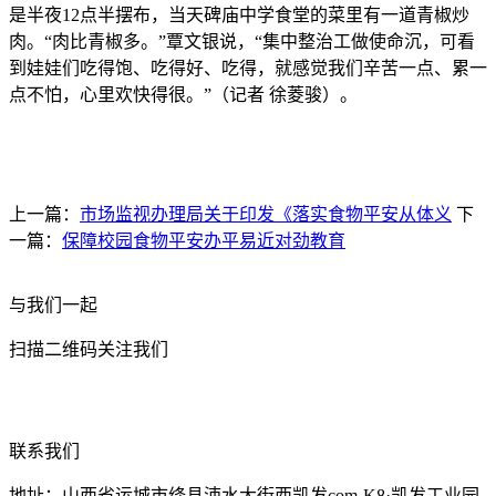
是半夜12点半摆布，当天碑庙中学食堂的菜里有一道青椒炒
肉。“肉比青椒多。”覃文银说，“集中整治工做使命沉，可看
到娃娃们吃得饱、吃得好、吃得，就感觉我们辛苦一点、累一
点不怕，心里欢快得很。”（记者 徐菱骏）。
上一篇：
市场监视办理局关于印发《落实食物平安从体义
下
一篇：
保障校园食物平安办平易近对劲教育
与我们一起
扫描二维码关注我们
联系我们
地址：山西省运城市绛县涑水大街西凯发com-K8·凯发工业园