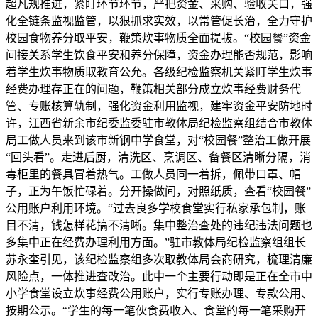
超凡规推进，紧盯环节环节，严把资金、采购、验收关口，强
化全链条监视监管，以狠抓求实效，以常管促长治，全力守护
校园食物养分取平安，鞭策炊事物质全面提拔。“校园餐”资金
间接关系学生饮食平安和养分保障，资金办理能否规范，影响
着学生炊事物质取教育公允。各级纪检监察机关紧盯学生炊事
经费办理存正在的问题，鞭策相关部分成立炊事经费财务代
管、专账核算轨制，强化资金利用监视，建牢资金平安防地时
许，江西省新余市纪委监委驻市教体局纪检监察组结合市教体
局工做人员来到该市新钢中学食堂，对“校园餐”整治工做开展
“回头看”。走进后厨，清洗区、烹调区、备餐区清晰分隔，消
毒柜里的餐具冒着热气。工做人员同一着拆，佩带口罩、帽
子，正为午饭忙碌着。分开操做间，对照纸质，查看“校园餐”
公用账户利用环境。“过去良多学校食堂实行私家承包制，账
目不清，钱怎样花搞不清晰。集中整治查处的违纪违法问题也
多集中正在经费办理利用方面。”驻市教体局纪检监察组组长
苏永奎引见，该纪检监察组多次取教体局会商研究，梳理清廉
风险点，一体推进查改治。此中一个主要行动即是正在全市中
小学食堂设立炊事经费公用账户，实行专账办理、专款公用、
按期公示。“学生的每一笔伙食费收入、食堂的每一笔采购开