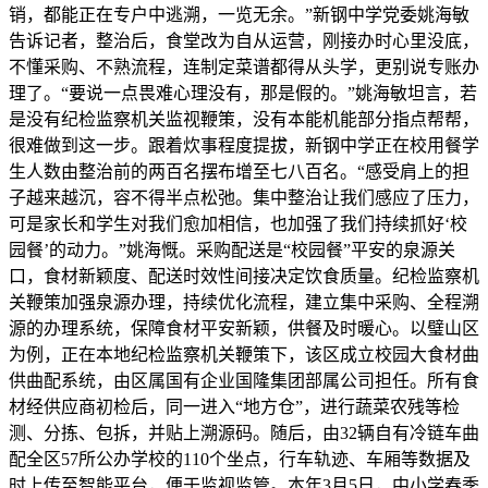
销，都能正在专户中逃溯，一览无余。”新钢中学党委姚海敏
告诉记者，整治后，食堂改为自从运营，刚接办时心里没底，
不懂采购、不熟流程，连制定菜谱都得从头学，更别说专账办
理了。“要说一点畏难心理没有，那是假的。”姚海敏坦言，若
是没有纪检监察机关监视鞭策，没有本能机能部分指点帮帮，
很难做到这一步。跟着炊事程度提拔，新钢中学正在校用餐学
生人数由整治前的两百名摆布增至七八百名。“感受肩上的担
子越来越沉，容不得半点松弛。集中整治让我们感应了压力，
可是家长和学生对我们愈加相信，也加强了我们持续抓好‘校
园餐’的动力。”姚海慨。采购配送是“校园餐”平安的泉源关
口，食材新颖度、配送时效性间接决定饮食质量。纪检监察机
关鞭策加强泉源办理，持续优化流程，建立集中采购、全程溯
源的办理系统，保障食材平安新颖，供餐及时暖心。以璧山区
为例，正在本地纪检监察机关鞭策下，该区成立校园大食材曲
供曲配系统，由区属国有企业国隆集团部属公司担任。所有食
材经供应商初检后，同一进入“地方仓”，进行蔬菜农残等检
测、分拣、包拆，并贴上溯源码。随后，由32辆自有冷链车曲
配全区57所公办学校的110个坐点，行车轨迹、车厢等数据及
时上传至智能平台，便于监视监管。本年3月5日，中小学春季