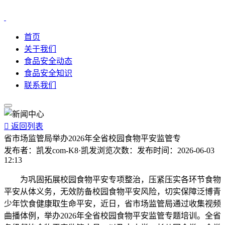
首页
关于我们
食品安全动态
食品安全知识
联系我们

返回列表
省市场监管局举办2026年全省校园食物平安监管专
发布者：
凯发com-K8·凯发
浏览次数：
发布时间：
2026-06-03
12:13
为巩固拓展校园食物平安专项整治，压紧压实各环节食物
平安从体义务，无效防备校园食物平安风险，切实保障泛博青
少年饮食健康取生命平安，近日，省市场监管局通过收集视频
曲播体例，举办2026年全省校园食物平安监管专题培训。全省