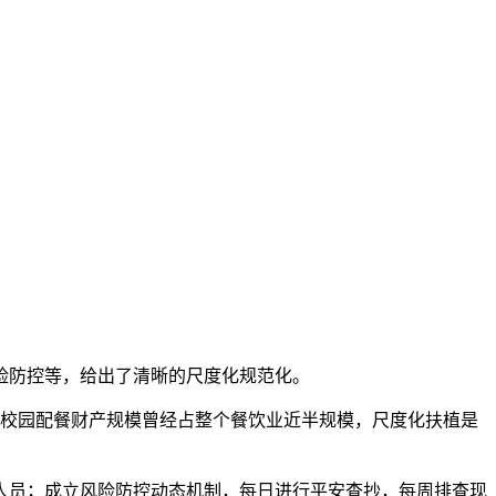
险防控等，给出了清晰的尺度化规范化。
。校园配餐财产规模曾经占整个餐饮业近半规模，尺度化扶植是
员；成立风险防控动态机制，每日进行平安查抄，每周排查现