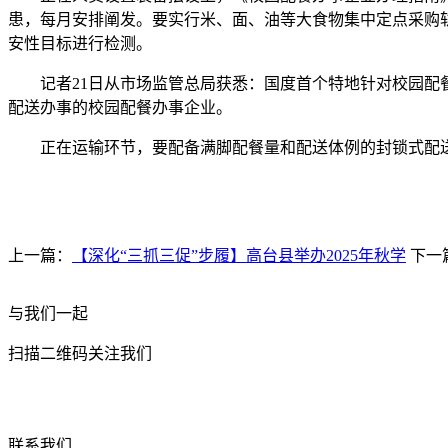
患，每月安排阐发。要实行米、面、油等大食物集中定点采购
安性目标进行检测。
记者21日从市场监管总局获悉：国度首个特地针对校园配餐的
配送办事的校园配餐办事企业。
正在运输环节，要配备满脚配餐量和配送体例的封锁式配送
上一篇：
【深化“三抓三促”步履】高台县举办2025年秋学
下一
与我们一起
扫描二维码关注我们
联系我们