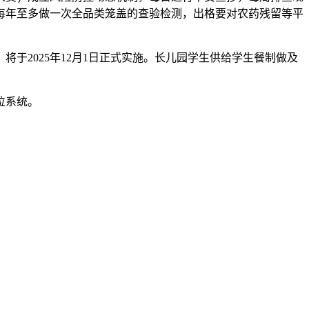
每年至多做一次全品类笼盖的查验检测，出格要对农药残留等平
2025年12月1日正式实施。长儿园学生供给学生餐制做及
位系统。