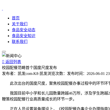
首页
关于我们
食品安全动态
食品安全知识
联系我们

返回列表
校园配餐范畴首个国度尺度发布
发布者：
凯发com-K8·凯发
浏览次数：
发布时间：
2026-06-01 23
此次出台的国度尺度，聚焦校园配餐办事过程中的环节环节
我国目前中小学和长儿园数量跨越46万所，涉及学生跨越2
鞭策校园配餐行业高质量成长的环节一步。
正在人员设置装备摆设上，《校园配餐办事企业办理指南》