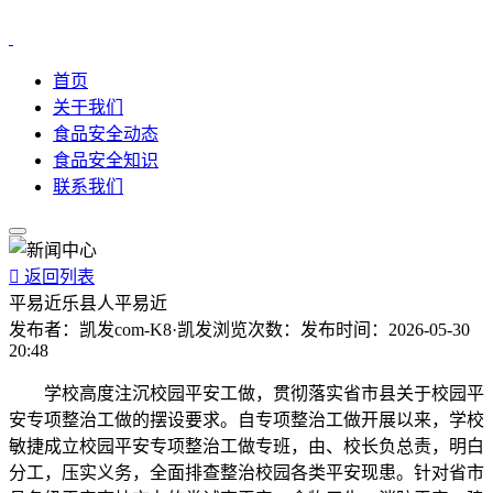
首页
关于我们
食品安全动态
食品安全知识
联系我们

返回列表
平易近乐县人平易近
发布者：
凯发com-K8·凯发
浏览次数：
发布时间：
2026-05-30
20:48
学校高度注沉校园平安工做，贯彻落实省市县关于校园平
安专项整治工做的摆设要求。自专项整治工做开展以来，学校
敏捷成立校园平安专项整治工做专班，由、校长负总责，明白
分工，压实义务，全面排查整治校园各类平安现患。针对省市