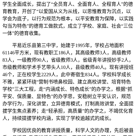
学生全面成长，提出了“全员育人、全面育人、全程育人”的德
育教育，开创了“以爱国从义为从线，以思惟教育为沉点，以
学会为底子，以行为规范为根本，以平安教育为保障，以实践
勾当为特色”的德育工做款式，成立了学校、家庭、社会“三位
一体”的德育收集。
平易近乐县第三中学，始建于1995年，学校占地面积
61146平方米，现有教职工186人，其高级教师3人，高级教师
83人，一级教师90人，省级教师3人，省级青年讲授妙手2人，
市级教师和学术手艺带头人10人，县级教师40人。现有讲授班
46个，正在校学生2229人，此中寄宿生834人。学校科学成长
不雅，紧紧环绕“营制书喷鼻校园、建立高校讲堂、培育特色
学校”三大工程，走“内涵成长、特色成长”的办学之，根据“抓
平安、保质量、显特色”的办学思，安稳树立平安认识，规范
办学行为，深化讲堂，立异德育模式，打制高效讲堂，全面提
拔学生焦点素养；走“轻承担，高质量”的办学之，不竭优化育
人，持续提拔学校内涵，实现了学校逾越式的成长。
学校因优良的教育讲授质量，科学人文的办理，先后被县