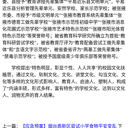
委、县授予“教育讲授先辈集体”“平易近乐县文明单元”，平易
近乐县分析管理先辈单元、安然学校、家长示范学校；被张掖
市委、市授予“市级文明单元”“张掖市教育系统先辈集体”“张
掖市德育工做先辈学校”“张掖市示范性初级中学”“张掖市消息
化花圃式示范学校”“张掖市艺术特色示范校”“张掖市阳光体育
特色示范校”等荣誉称号；被省教育科学研究所确立为首批“教
育科研尝试学校”，被省教育厅评为“教育配备尝试工做先辈集
体”和“言语文字示范校”，被省委省评为“两基工做先辈集体”
“禁毒示范学校”；被授予国度级青少年俱乐部等荣誉称号。
学校提出“特色明显，彰显个性、人人共享”的校园文化扶
植思，通过文化、轨制文化、文化、讲堂文化、勾当文化、文
化等多样的文化形式影响人、教育人、启迪人、塑制人，构成
了“内涵丰硕，形式多样，富有特色”的学校文化，达到以文化
人、润物无声的育人结果。
上一篇：
【应急预案】烟台高新区尝试小学食物平安变乱
下