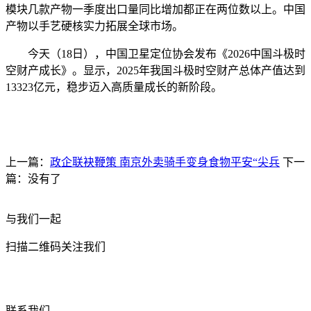
模块几款产物一季度出口量同比增加都正在两位数以上。中国
产物以手艺硬核实力拓展全球市场。
今天（18日），中国卫星定位协会发布《2026中国斗极时
空财产成长》。显示，2025年我国斗极时空财产总体产值达到
13323亿元，稳步迈入高质量成长的新阶段。
上一篇：
政企联袂鞭策 南京外卖骑手变身食物平安“尖兵
下一
篇：没有了
与我们一起
扫描二维码关注我们
联系我们