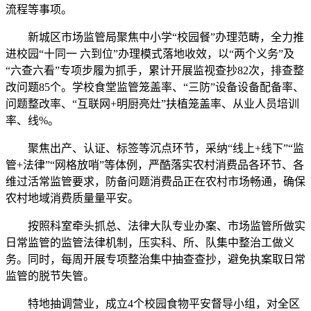
流程等事项。
新城区市场监管局聚焦中小学“校园餐”办理范畴，全力推
进校园“十同一 六到位”办理模式落地收效，以“两个义务”及
“六查六看”专项步履为抓手，累计开展监视查抄82次，排查整
改问题85个。学校食堂监管笼盖率、“三防”设备设备配备率、
问题整改率、“互联网+明厨亮灶”扶植笼盖率、从业人员培训
率、线%。
聚焦出产、认证、标签等沉点环节，采纳“线上+线下”“监
管+法律”“网格放哨”等体例，严酷落实农村消费品各环节、各
维过活常监管要求，防备问题消费品正在农村市场畅通，确保
农村地域消费质量量平安。
按照科室牵头抓总、法律大队专业办案、市场监管所做实
日常监管的监管法律机制，压实科、所、队集中整治工做义
务。同时，每周开展专项整治集中抽查查抄，避免执案取日常
监管的脱节失管。
特地抽调营业，成立4个校园食物平安督导小组，对全区