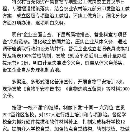
将农村冒充伪劣产物食物专项整治工做纳委主要议事日
程，专题摆设鞭策落实。结合农业农村等九部分印发整治工做
方案，成立区级专项整治工做组，环绕工做方针，细化分化6
方面21项办法，逐项明白义务。
明白“企业全面自查、下层所属地排查、营业科室专项督
查”义务链条。强化政企协同共治，压实企业从体义务，通过
调研座谈取行政约谈双轨并行，督促企业成立老旧表具改换打
算及新表100%首检轨制，发放《规范平易近用三表计量办理
提示书》2份，明白计量失准法令义务，倒逼从体义务落实，
鞭策企业自从办理机制落地。
多渠道、多形式强化普法宣传，开展食物平安培训2次，
现场发放《食物平安奉告书》《食物选购五留意》等材料2000
余份。
按照“一校不漏”的准绳，制做下发“十同一 六到位”宣贯
PPT至辖区各校，对197人进行线上培训和专项测验。督促学
校全力抓好硬件提拔和软件材料补正，打制完成标杆学校12
家。提前介入学校食堂，加强指点食堂结构、轨制扶植、操做