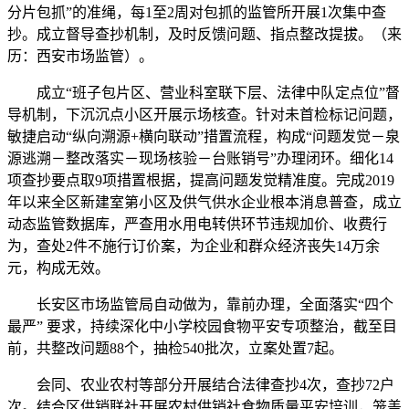
分片包抓”的准绳，每1至2周对包抓的监管所开展1次集中查
抄。成立督导查抄机制，及时反馈问题、指点整改提拔。（来
历：西安市场监管）。
成立“班子包片区、营业科室联下层、法律中队定点位”督
导机制，下沉沉点小区开展示场核查。针对未首检标记问题，
敏捷启动“纵向溯源+横向联动”措置流程，构成“问题发觉－泉
源逃溯－整改落实－现场核验－台账销号”办理闭环。细化14
项查抄要点取9项措置根据，提高问题发觉精准度。完成2019
年以来全区新建室第小区及供气供水企业根本消息普查，成立
动态监管数据库，严查用水用电转供环节违规加价、收费行
为，查处2件不施行订价案，为企业和群众经济丧失14万余
元，构成无效。
长安区市场监管局自动做为，靠前办理，全面落实“四个
最严” 要求，持续深化中小学校园食物平安专项整治，截至目
前，共整改问题88个，抽检540批次，立案处置7起。
会同、农业农村等部分开展结合法律查抄4次，查抄72户
次。结合区供销联社开展农村供销社食物质量平安培训，笼盖