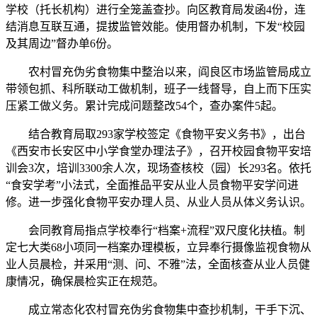
学校（托长机构）进行全笼盖查抄。向区教育局发函4份，连
结消息互联互通，提拔监管效能。使用督办机制，下发“校园
及其周边”督办单6份。
农村冒充伪劣食物集中整治以来，阎良区市场监管局成立
带领包抓、科所联动工做机制，班子一线督导，自上而下压实
压紧工做义务。累计完成问题整改54个，查办案件5起。
结合教育局取293家学校签定《食物平安义务书》，出台
《西安市长安区中小学食堂办理法子》，召开校园食物平安培
训会3次，培训3300余人次，现场查核校（园）长293名。依托
“食安学考”小法式，全面推品平安从业人员食物平安学问进
修。进一步强化食物平安办理人员、从业人员从体义务认识。
会同教育局指点学校奉行“档案+流程”双尺度化扶植。制
定七大类68小项同一档案办理模板，立异奉行摄像监视食物从
业人员晨检，并采用“测、问、不雅”法，全面核查从业人员健
康情况，确保晨检实正在规范。
成立常态化农村冒充伪劣食物集中查抄机制，干手下沉、