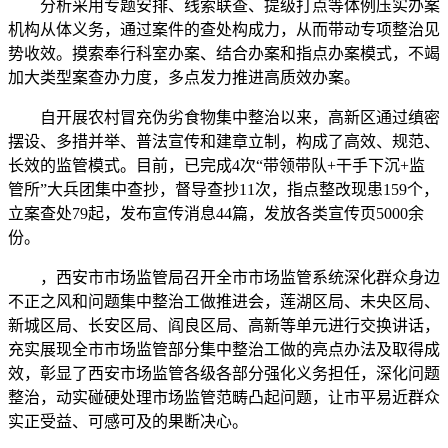
分析采用专题安排、线索联查、提级打点等体例压实办案
机构从体义务，通过案件的查处构成力，从而带动专项整治见
势收效。摸索奉行科室办案、结合办案和指点办案模式，不竭
加大类型案查办力度，多点发力推进高质效办案。
自开展农村冒充伪劣食物集中整治以来，高新区通过缜密
摆设、多措并举、普法宣传和建章立制，构成了高效、规范、
长效的监管模式。目前，已完成4次“带领带队+干手下沉+监
管所”大兵团集中查抄，督导查抄11次，指点整改现患159个，
立案查处79起，发布宣传消息44篇，发放各类宣传页5000余
份。
，西安市市场监管局召开全市市场监管系统深化群众身边
不正之风和问题集中整治工做推进会，莲湖区局、未央区局、
新城区局、长安区局、阎良区局、高新等单元进行交换讲话，
充实展现全市市场监管部分集中整治工做的亮点办法及取得成
效，彰显了西安市场监管各级各部分强化义务担任，深化问题
整治，动实碰硬处理市场监管范畴凸起问题，让市平易近群众
实正受益、可感可及的果断决心。