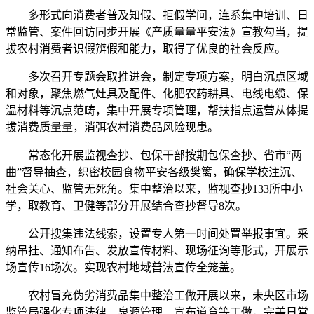
多形式向消费者普及知假、拒假学问，连系集中培训、日
常监管、案件回访同步开展《产质量量平安法》宣教勾当，提
拔农村消费者识假辨假和能力，取得了优良的社会反应。
多次召开专题会取推进会，制定专项方案，明白沉点区域
和对象，聚焦燃气灶具及配件、化肥农药耕具、电线电缆、保
温材料等沉点范畴，集中开展专项管理，帮扶指点运营从体提
拔消费质量量，消弭农村消费品风险现患。
常态化开展监视查抄、包保干部按期包保查抄、省市“两
曲”督导抽查，织密校园食物平安各级樊篱，确保学校注沉、
社会关心、监管无死角。集中整治以来，监视查抄133所中小
学，取教育、卫健等部分开展结合查抄督导8次。
公开搜集违法线索，设置专人第一时间处置举报事宜。采
纳吊挂、通知布告、发放宣传材料、现场征询等形式，开展示
场宣传16场次。实现农村地域普法宣传全笼盖。
农村冒充伪劣消费品集中整治工做开展以来，未央区市场
监管局强化专项法律、泉源管理、宣布道育等工做，完美日常