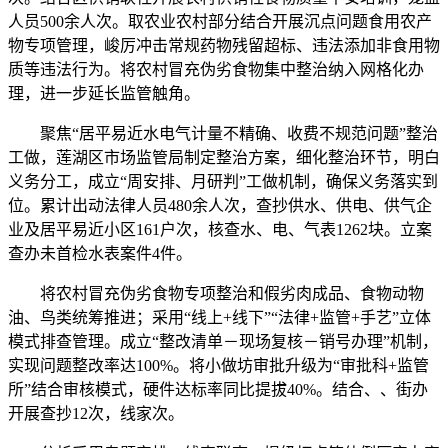
人员500余人次。取农业农村部分结合开展沉点问题食用农产
物专项管理，峻厉冲击常规药物残留超标、违法添加非食用物
质等违法行为。将农村冒充伪劣食物集中整治纳入网格化办
理，进一步延长监管触角。
聚焦“居平易近水电气计量不精确、收费不规范问题”整治
工做，莲湖区市场监管局制定整治方案，细化整治环节，明白
义务分工，成立“周安排、月研判”工做机制，确保义务落实到
位。累计出动法律人员480余人次，查抄供水、供电、供气企
业及居平易近小区161户次，核查水、电、气表1262块。立案
查办未首检水表案件4件。
将农村冒充伪劣食物专项整治和假劣肉成品、食物动物
油、鸟类统筹推进；采用“线上+线下”“法律+监管+手艺”立体
模式排查管理。成立“整改清单－现场复核－销号办理”机制，
实现问题整改率达100%。将小做坊审批升级为“审批科+监管
所”结合审核模式，硬件达标率同比提拔40%。结合、、街办
开展查抄12次，线家次。