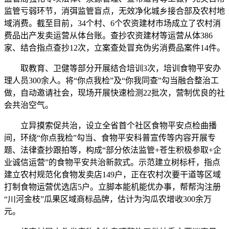
监管亏弱环节，消弭监管盲点，无效净化城乡接合部及农村地
域消费。截至目前，34个村、6个农资建材市场成立了农村消
费品出产发卖运营从体台账。查抄农资建材等运营从体386
家、结合指点查抄12次，立案查处冒充伪劣消费品案件14件。
取教育、卫健等部分开展结合培训3次，培训食物平安办
理人员300余人。将“你点我检”及“你我同查”勾当融合整治工
做，自动邀请社会，现场开展快速检测22批次，营制优良的社
会共治空气。
立异摸索促共治，设立全省首个社区食物平安点检曲播
间，环绕“你点我检”勾当、食物平安科普宣传等内容开展专
题、法律查抄跟拍等，构成“部分依法监管+苍生积极参取+企
业诚信运营”的食物平安共治新款式。示范建立树标杆，指点
建立农村规范化食物发卖店149户，正在农村次要干道等区域
打制食物运营优选店5户。立脚本能机能优办事，帮帮沟注册
“川河金枝”瓜果区域商标品牌，估计为沟瓜农增收300余万
元。