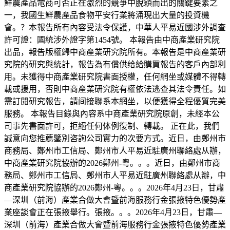
鮮農產品電商可否正在激烈的競爭中脫穎而出的關鍵要素之
一，我國生鮮農產品食物平安行業將涌現出大量的投資機
會。？本報告所有內容受法令保護，中華人平易近國涉外調查
許可證：國統涉外證字第1454號。 本報告由中商產業研究院
出品，報告版權歸中商產業研究院所有。本報告是中商產業研
究院的研究與統計，報告為有償供给給購買報告的客戶內部利
用。未獲得中商產業研究院書面授權，任何網坐或媒體不得轉
載或援用，否則中商產業研究院有權依法逃查其法令責任。如
需訂閱研究報告，請间接聯系本網坐，以便獲得全程優質完美
服務。 本報告目錄與內容系中商產業研究院原創，未經本公
司事先書面許可，拒絕任何体例復制、轉載。 正在此，我們
誠意向您推薦鑒別咨詢公司實力的次要方式。近日，由鄭州市
商務局、鄭州市工信局、鄭州市人平易近駐廣州聯絡處从辦，
中商產業研究院協辦的2026鄭州-粵。。。近日，由鄭州市商
務局、鄭州市工信局、鄭州市人平易近駐廣州聯絡處从辦，中
商產業研究院協辦的2026鄭州-粵。。。2026年4月23日，甘肅
—深圳（前海）產業合做大會暨前海服務行金張掖特色優勢產
業座談會正在張掖舉行。張掖。。。2026年4月23日，甘肅—
深圳（前海）產業合做大會暨前海服務行金張掖特色優勢產業