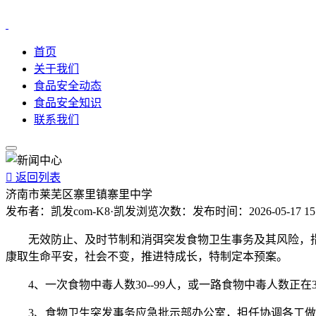
首页
关于我们
食品安全动态
食品安全知识
联系我们

返回列表
济南市莱芜区寨里镇寨里中学
发布者：
凯发com-K8·凯发
浏览次数：
发布时间：
2026-05-17 15
无效防止、及时节制和消弭突发食物卫生事务及其风险，指
康取生命平安，社会不变，推进特成长，特制定本预案。
4、一次食物中毒人数30--99人，或一路食物中毒人数正在
3、食物卫生突发事务应急批示部办公室，担任协调各工做组