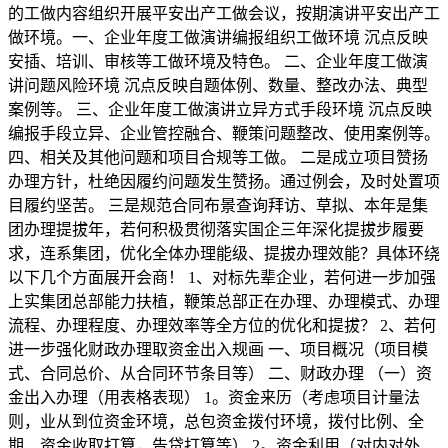
的工做内容组织开展平安出产工做会议，按期演讲平安出产工
做环境。一、企业年度工做演讲编报组织工做环境 沉点反映
安插、培训、审核等工做环境及特色。 二、企业年度工做演
讲问题风险环境 沉点反映自题体例、数量、整改办法、典型
案例等。 三、企业年度工做演讲立异方式手段环境 沉点反映
编报手段立异、企业管控融合、鞭策问题整改、使用案例等。
四、相关及其他问题和项目合规等工做。 二是成立项目赞扬
办理方针，杜绝因履约问题发生赞扬。通过例会，及时处置项
目履约坚苦。 三是规范合同布景查询拜访、草拟、本年是集
团办理提拔年，若何积极贯彻落实国企三年深化提拔步履要
求，连系集团，优化全体办理能级、提拔办理效能？具体环绕
以下几个方面展开会商！ 1、对标先辈企业，若何进一步加强
上实集团总部能力扶植，鞭策总部正在办理、办理模式、办理
流程、办理程度、办理效率等全方位的优化和提拔？ 2、若何
进一步强化财政办理取资金出入规画 一、项目概况（项目模
式、合同总价、从合同环节条目等） 二、财政办理 （一）资
金出入办理（用表格表现） 1。资金来历（考虑项目计量法
则，业从到位资金环境，总包资金拨付环境，拨付比例、全
期、资金收取打算，告贷打算等） 2。资金利用（对内对外、